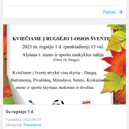
Plačiau
S
r
1
d
Su rugsėjo 1 d.
Paskelbta: 2023-08-29
Kategorija:
Pranešimai