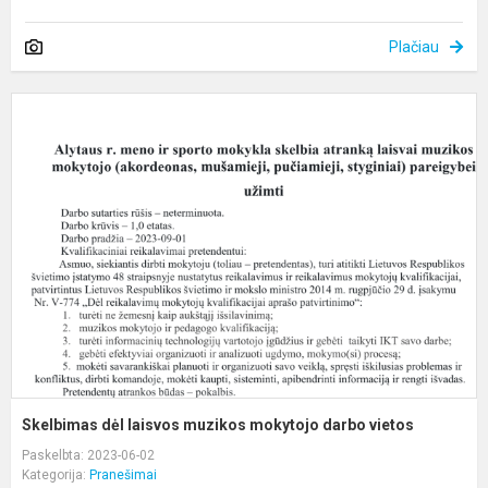
Plačiau
S
d
l
m
m
d
v
Skelbimas dėl laisvos muzikos mokytojo darbo vietos
Paskelbta: 2023-06-02
Kategorija:
Pranešimai