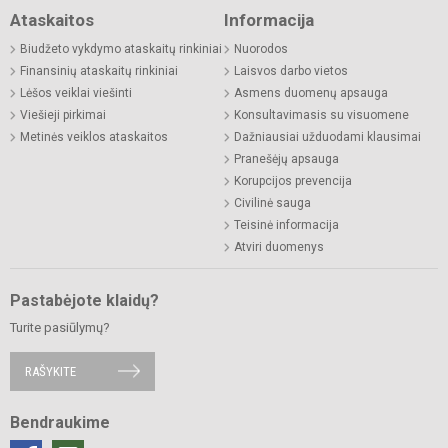
Ataskaitos
Informacija
Biudžeto vykdymo ataskaitų rinkiniai
Nuorodos
Finansinių ataskaitų rinkiniai
Laisvos darbo vietos
Lėšos veiklai viešinti
Asmens duomenų apsauga
Viešieji pirkimai
Konsultavimasis su visuomene
Metinės veiklos ataskaitos
Dažniausiai užduodami klausimai
Pranešėjų apsauga
Korupcijos prevencija
Civilinė sauga
Teisinė informacija
Atviri duomenys
Pastabėjote klaidų?
Turite pasiūlymų?
RAŠYKITE
Bendraukime