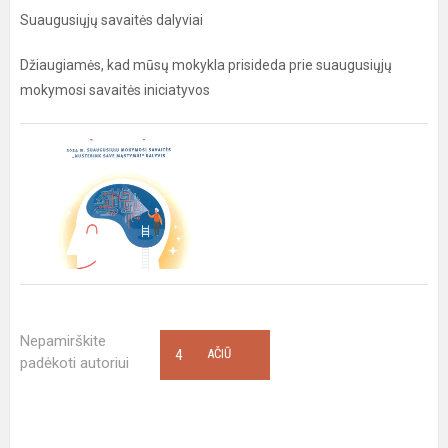
Suaugusiųjų savaitės dalyviai
Džiaugiamės, kad mūsų mokykla prisideda prie suaugusiųjų
mokymosi savaitės iniciatyvos
Nepamirškite
4
AČIŪ
padėkoti autoriui