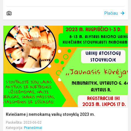
Plačiau
K
į
n
v
s
2
m
Kviečiame į nemokamą vaikų stovyklą 2023 m.
Paskelbta: 2023-06-02
Kategorija:
Pranešimai