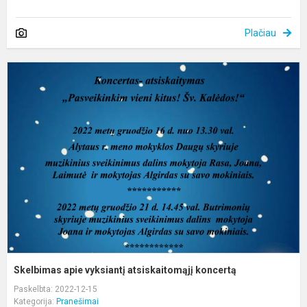
Plačiau
S
a
v
a
k
Skelbimas apie vyksiantį atsiskaitomąjį koncertą
Paskelbta: 2022-12-15
Kategorija:
Pranešimai