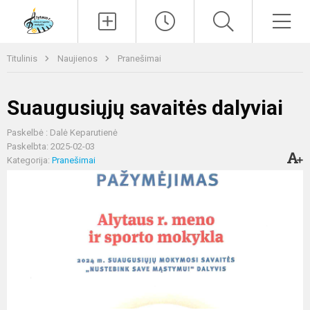
Paieška
Men
Titulinis
Naujienos
Pranešimai
Suaugusiųjų savaitės dalyviai
Paskelbė : Dalė Keparutienė
Paskelbta: 2025-02-03
Kategorija:
Pranešimai