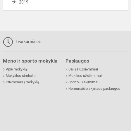
2019
Tvarkaraščiai
Meno ir sporto mokykla
Paslaugos
Apie mokyklą
Dailės užsiėmimai
Mokyklos simboliai
Muzikos užsiėmimai
Priėmimas į mokyklą
Sporto užsiėmimai
Nemunaičio skyriaus paslaugos