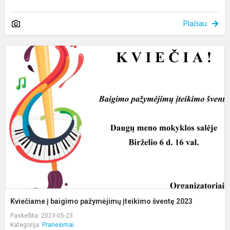
Plačiau
K
į
b
p
į
š
2
Kviečiame į baigimo pažymėjimų įteikimo šventę 2023
Paskelbta: 2023-05-23
Kategorija:
Pranešimai