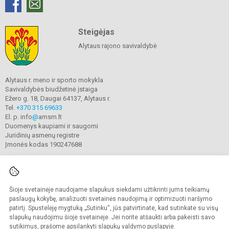
Steigėjas
Alytaus rajono savivaldybė
Alytaus r. meno ir sporto mokykla
Savivaldybės biudžetinė įstaiga
Ežero g. 18, Daugai 64137, Alytaus r.
Tel.
+370 315 69633
El. p. info
@
amsm.lt
Duomenys kaupiami ir saugomi
Juridinių asmenų registre
Įmonės kodas 190247688
Šioje svetainėje naudojame slapukus siekdami užtikrinti jums teikiamų
© 2020. Alytaus r. meno ir sporto mokykla. Visos teisės saugomos.
Kopijuoti turinį be raštiško mokyklos sutikimo griežtai draudžiama.
paslaugų kokybę, analizuoti svetainės naudojimą ir optimizuoti naršymo
patirtį. Spustelėję mygtuką „Sutinku“, jūs patvirtinate, kad sutinkate su visų
Prieinamumo paraiška
Slapukų valdymas
slapukų naudojimu šioje svetainėje. Jei norite atšaukti arba pakeisti savo
sutikimus, prašome apsilankyti
slapukų valdymo puslapyje
.