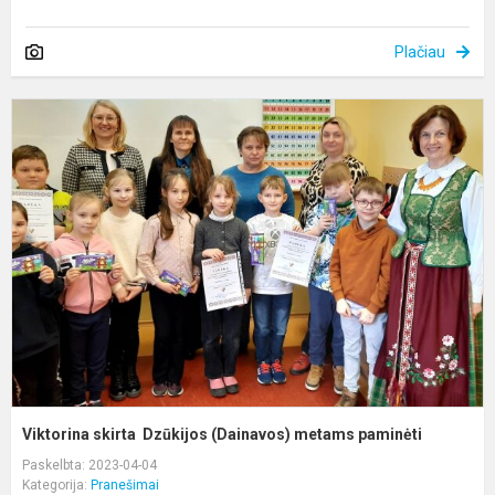
Plačiau
V
s
D
(
m
p
Viktorina skirta Dzūkijos (Dainavos) metams paminėti
Paskelbta: 2023-04-04
Kategorija:
Pranešimai