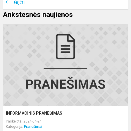
Grįžti
Ankstesnės naujienos
I
P
INFORMACINIS PRANEŠIMAS
Paskelbta: 2024-04-24
Kategorija:
Pranešimai