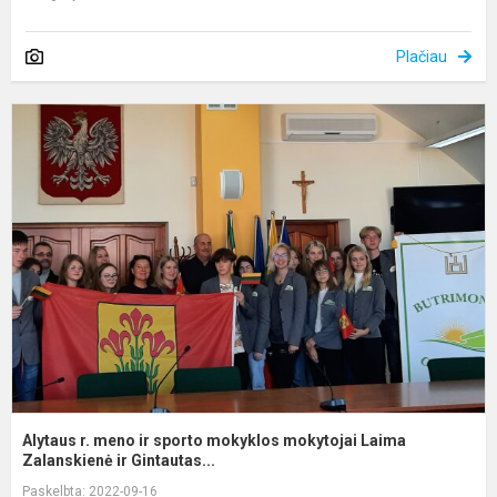
Plačiau
A
r.
m
ir
s
m
m
L
Z
Alytaus r. meno ir sporto mokyklos mokytojai Laima
Zalanskienė ir Gintautas...
Paskelbta: 2022-09-16