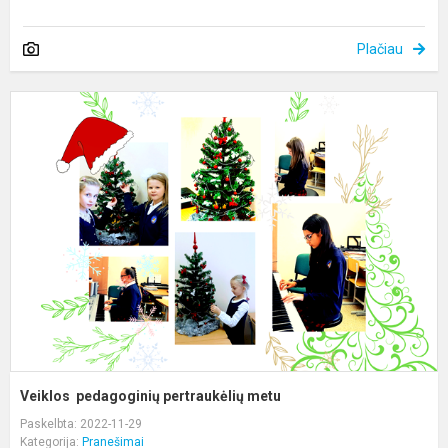
Plačiau
V
p
p
m
Veiklos pedagoginių pertraukėlių metu
Paskelbta: 2022-11-29
Kategorija:
Pranešimai