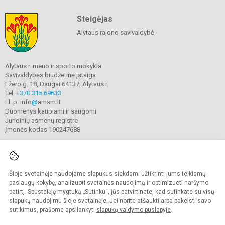
Steigėjas
Alytaus rajono savivaldybė
Alytaus r. meno ir sporto mokykla
Savivaldybės biudžetinė įstaiga
Ežero g. 18, Daugai 64137, Alytaus r.
Tel.
+370 315 69633
El. p. info
@
amsm.lt
Duomenys kaupiami ir saugomi
Juridinių asmenų registre
Įmonės kodas 190247688
Šioje svetainėje naudojame slapukus siekdami užtikrinti jums teikiamų
© 2020. Alytaus r. meno ir sporto mokykla. Visos teisės saugomos.
Kopijuoti turinį be raštiško mokyklos sutikimo griežtai draudžiama.
paslaugų kokybę, analizuoti svetainės naudojimą ir optimizuoti naršymo
patirtį. Spustelėję mygtuką „Sutinku“, jūs patvirtinate, kad sutinkate su visų
Prieinamumo paraiška
Slapukų valdymas
slapukų naudojimu šioje svetainėje. Jei norite atšaukti arba pakeisti savo
sutikimus, prašome apsilankyti
slapukų valdymo puslapyje
.
Sumanus būdas atnaujinti
mokyklos interneto