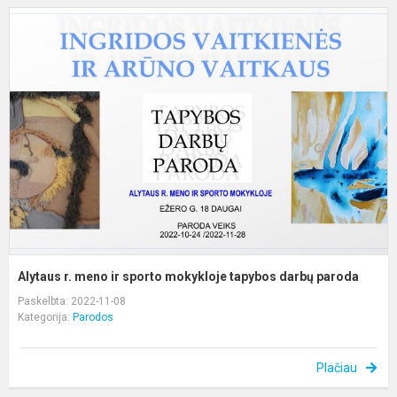
A
r.
m
ir
s
m
t
d
p
Alytaus r. meno ir sporto mokykloje tapybos darbų paroda
Paskelbta: 2022-11-08
Kategorija:
Parodos
Plačiau