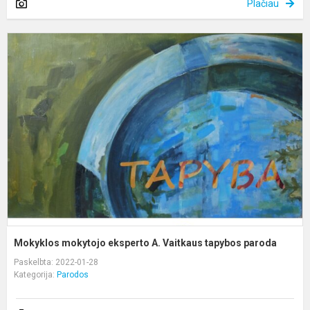
Plačiau
M
m
e
A
V
t
p
Mokyklos mokytojo eksperto A. Vaitkaus tapybos paroda
Paskelbta: 2022-01-28
Kategorija:
Parodos