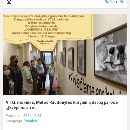
Plačiau
V
kl
m
M
R
k
d
p
VII kl. mokinės, Mėtos Raudonytės kūrybinių darbų paroda
,,Įkvėpimas: re...
Paskelbta: 2021-12-23
Kategorija:
Parodos