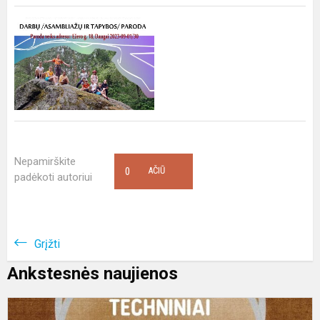
Nepamirškite
0
AČIŪ
padėkoti autoriui
Grįžti
Ankstesnės naujienos
M