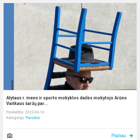
A
r.
m
ir
s
m
d
m
A
Va
Alytaus r. meno ir sporto mokyklos dailės mokytojo Arūno
Vaitkaus šaržų par...
Paskelbta: 2022-06-16
Kategorija:
Parodos
Plačiau