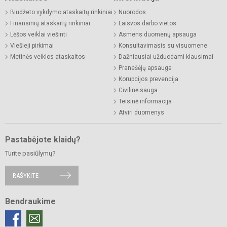
Biudžeto vykdymo ataskaitų rinkiniai
Nuorodos
Finansinių ataskaitų rinkiniai
Laisvos darbo vietos
Lėšos veiklai viešinti
Asmens duomenų apsauga
Viešieji pirkimai
Konsultavimasis su visuomene
Metinės veiklos ataskaitos
Dažniausiai užduodami klausimai
Pranešėjų apsauga
Korupcijos prevencija
Civilinė sauga
Teisinė informacija
Atviri duomenys
Pastabėjote klaidų?
Turite pasiūlymų?
RAŠYKITE
Bendraukime