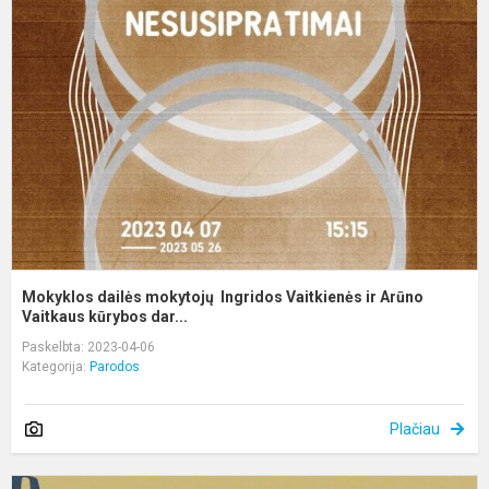
d
m
I
V
ir
A
Va
Mokyklos dailės mokytojų Ingridos Vaitkienės ir Arūno
Vaitkaus kūrybos dar...
Paskelbta: 2023-04-06
Kategorija:
Parodos
Plačiau
K