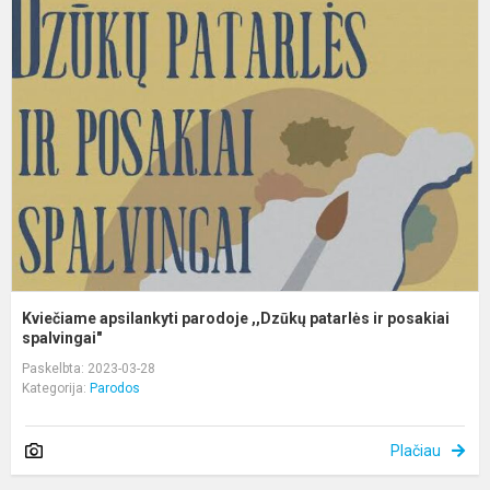
a
p
,
p
ir
p
Kviečiame apsilankyti parodoje ,,Dzūkų patarlės ir posakiai
spalvingai"
Paskelbta: 2023-03-28
Kategorija:
Parodos
Plačiau