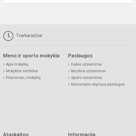
Tvarkaraščiai
Meno ir sporto mokykla
Paslaugos
Apie mokyklą
Dailės užsiėmimai
Mokyklos simboliai
Muzikos užsiėmimai
Priėmimas į mokyklą
Sporto užsiėmimai
Nemunaičio skyriaus paslaugos
Ataskaitos
Informacija