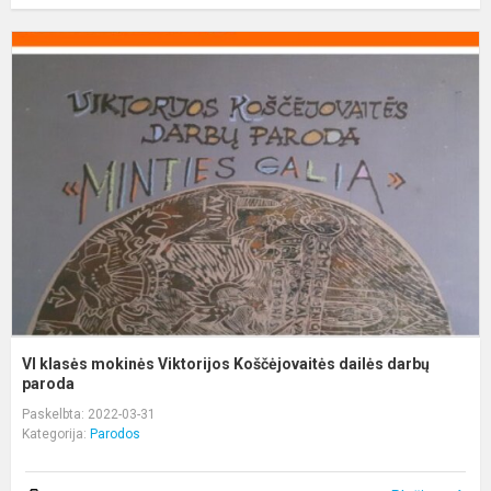
V
k
m
V
K
d
pa
VI klasės mokinės Viktorijos Koščėjovaitės dailės darbų
paroda
Paskelbta: 2022-03-31
Kategorija:
Parodos