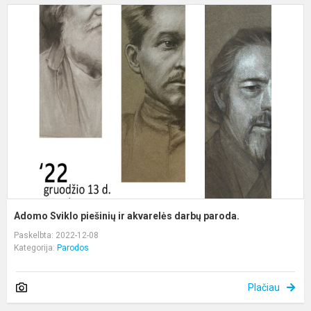
A
S
p
ir
a
d
p
Adomo Sviklo piešinių ir akvarelės darbų paroda.
Paskelbta: 2022-12-08
Kategorija:
Parodos
Plačiau