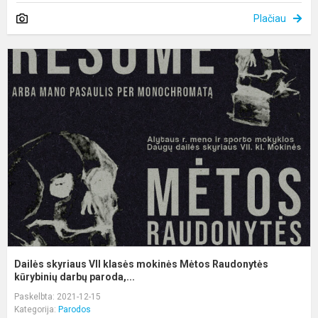
Plačiau
D
s
V
k
m
M
R
k
Dailės skyriaus VII klasės mokinės Mėtos Raudonytės
kūrybinių darbų paroda,...
Paskelbta: 2021-12-15
Kategorija:
Parodos