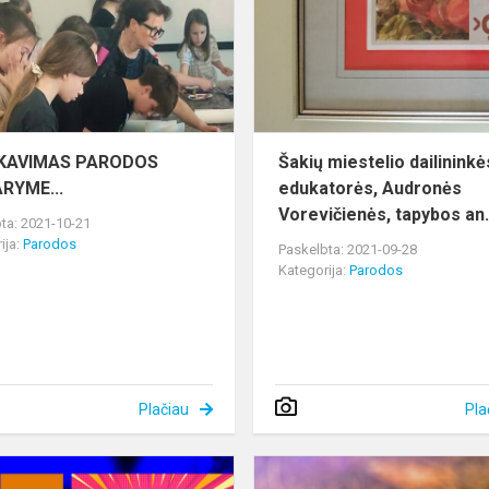
KAVIMAS PARODOS
Šakių miestelio dailininkė
RYME...
edukatorės, Audronės
Vorevičienės, tapybos an.
ta: 2021-10-21
ija:
Parodos
Paskelbta: 2021-09-28
Kategorija:
Parodos
Plačiau
Pla
Alytaus