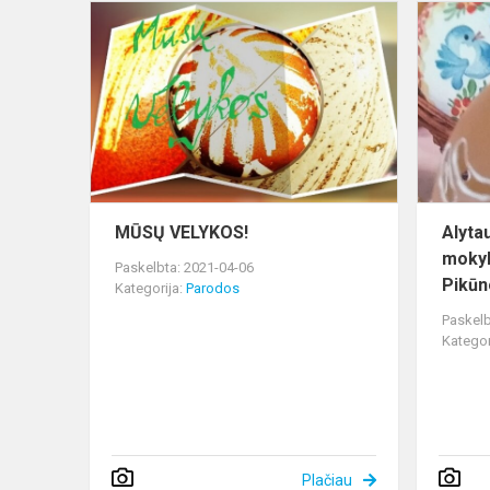
MŪSŲ
VELYKOS!
MŪSŲ VELYKOS!
Alyta
mokyk
Paskelbta: 2021-04-06
Pikūno
Kategorija:
Parodos
Paskelb
Kategor
Plačiau