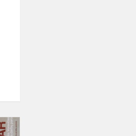
Šakių
miestelio
dailininkės,