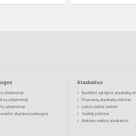
augos
Ataskaitos
ės užsiėmimai
Biudžeto vykdymo ataskaitų rin
ikos užsiėmimai
Finansinių ataskaitų rinkiniai
to užsiėmimai
Lėšos veiklai viešinti
naičio skyriaus paslaugos
Viešieji pirkimai
Metinės veiklos ataskaitos