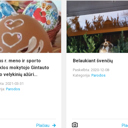
Alytaus
r.
meno
ir
sporto
mokyklos
mokytojo
Gintauto
Pikūno...
us r. meno ir sporto
Belaukiant švenčių
los mokytojo Gintauto
Paskelbta: 2020-12-08
 velykinių ažūri...
Kategorija:
Parodos
ta: 2021-03-31
ija:
Parodos
Plačiau
Pla