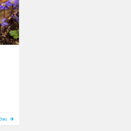
Velykėlės
čiau