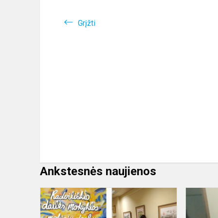
Grįžti
Ankstesnės naujienos
Radviliškio
dailės
mokyklos