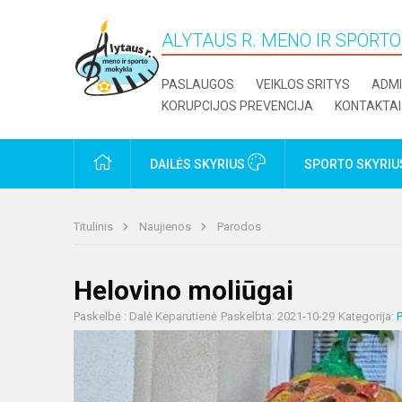
ALYTAUS R. MENO IR SPORT
PASLAUGOS
VEIKLOS SRITYS
ADMI
KORUPCIJOS PREVENCIJA
KONTAKTAI
PRADŽIA
DAILĖS SKYRIUS
SPORTO SKYRI
Titulinis
Naujienos
Parodos
Helovino moliūgai
Paskelbė : Dalė Keparutienė
Paskelbta: 2021-10-29
Kategorija: