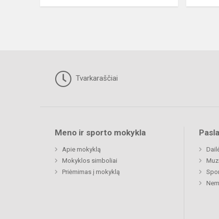
Tvarkaraščiai
Meno ir sporto mokykla
Pasl
Apie mokyklą
Dail
Mokyklos simboliai
Muz
Priėmimas į mokyklą
Spor
Nemu