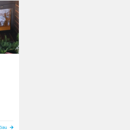
Belaukiant
švenčių
čiau