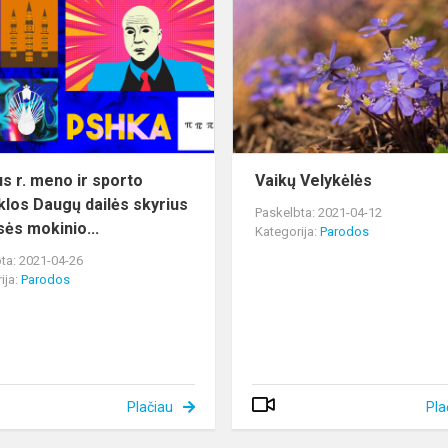
r.
meno
ir
sporto
mokyklos
Daugų
dailės
skyrius
us r. meno ir sporto
Vaikų Velykėlės
VI...
los Daugų dailės skyrius
Paskelbta: 2021-04-12
sės mokinio...
Kategorija:
Parodos
ta: 2021-04-26
ija:
Parodos
Plačiau
Pla