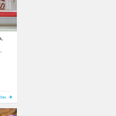
edukatorės,
Audronės
Voreviči...
s,
..
čiau
Vaikų