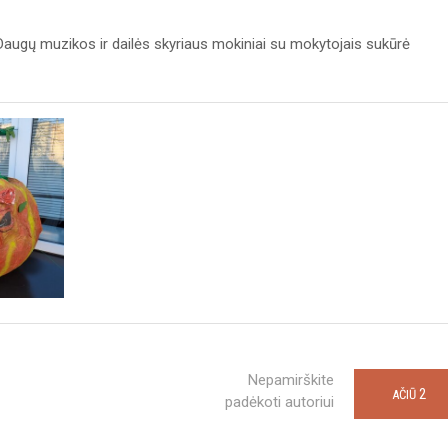
Daugų muzikos ir dailės skyriaus mokiniai su mokytojais sukūrė
Nepamirškite
2
AČIŪ
padėkoti autoriui