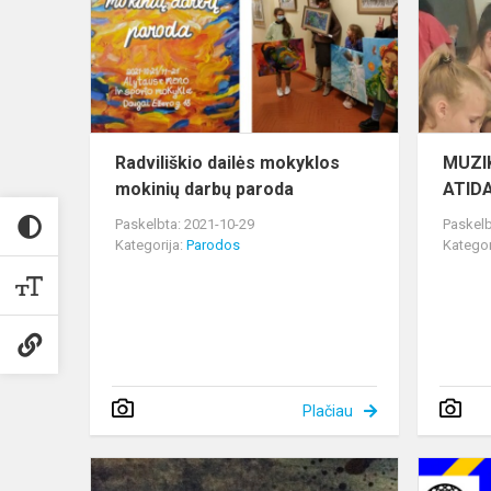
mokinių
darbų
paroda
Radviliškio dailės mokyklos
MUZI
mokinių darbų paroda
ATIDA
Paskelbta: 2021-10-29
Paskelb
Kategorija:
Parodos
Kategor
Plačiau
II