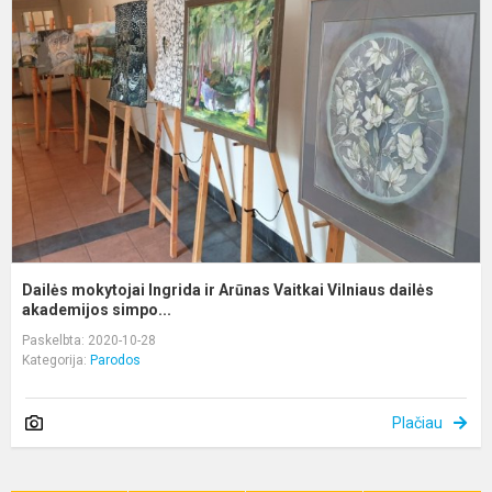
I
ir
A
V
V
d
Dailės mokytojai Ingrida ir Arūnas Vaitkai Vilniaus dailės
akademijos simpo...
Paskelbta: 2020-10-28
Kategorija:
Parodos
Plačiau