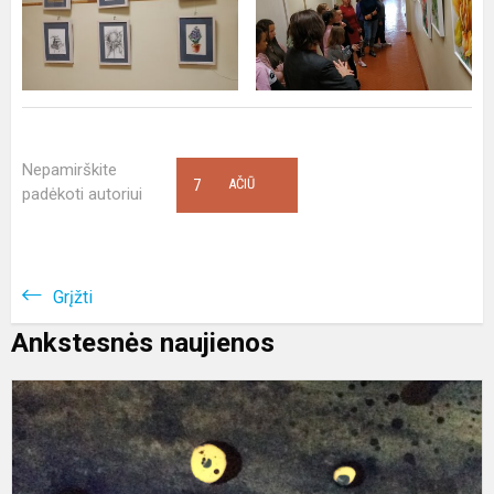
Nepamirškite
7
AČIŪ
padėkoti autoriui
Grįžti
Ankstesnės naujienos
II
p
v
p