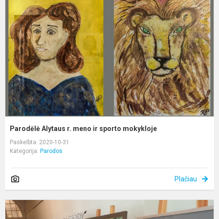
r.
m
ir
s
m
Parodėlė Alytaus r. meno ir sporto mokykloje
Paskelbta: 2020-10-31
Kategorija:
Parodos
Plačiau
D
m