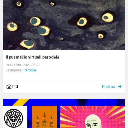
II pusmečio virtuali parodėlė
Paskelbta: 2021-05-29
Kategorija:
Parodos
Plačiau
A
r.
m
ir