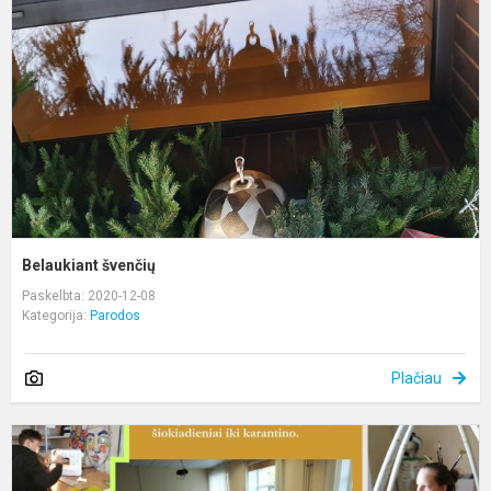
Belaukiant švenčių
Paskelbta: 2020-12-08
Kategorija:
Parodos
Plačiau
D
d
s