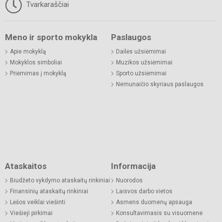
Tvarkaraščiai
Meno ir sporto mokykla
Paslaugos
Apie mokyklą
Dailės užsiėmimai
Mokyklos simboliai
Muzikos užsiėmimai
Priėmimas į mokyklą
Sporto užsiėmimai
Nemunaičio skyriaus paslaugos
Ataskaitos
Informacija
Biudžeto vykdymo ataskaitų rinkiniai
Nuorodos
Finansinių ataskaitų rinkiniai
Laisvos darbo vietos
Lėšos veiklai viešinti
Asmens duomenų apsauga
Viešieji pirkimai
Konsultavimasis su visuomene