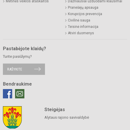
Metinės veiklos ataskaitos
Dažniausiai užduodami klausimai
Pranešėjų apsauga
Korupcijos prevencija
Civilinė sauga
Teisinė informacija
Atviri duomenys
Pastabėjote klaidų?
Turite pasiūlymų?
RAŠYKITE
Bendraukime
Steigėjas
Alytaus rajono savivaldybė