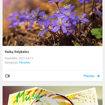
Vaikų Velykėlės
Paskelbta: 2021-04-12
Kategorija:
Parodos
Plačiau
M
V