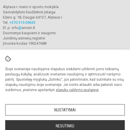
Alytaus r. meno ir sporto mokykla
Savivaldybės biudžetinė įstaiga
Ežero g. 18, Daugai 64137, Alytaus r.
Tel.
+370 315 69633
El. p. info
@
amsm.lt
Duomenys kaupiami ir saugomi
Juridinių asmenų registre
Įmonės kodas 190247688
Šioje svetainėje naudojame slapukus siekdami užtikrinti jums teikiamų
© 2020. Alytaus r. meno ir sporto mokykla. Visos teisės saugomos.
Kopijuoti turinį be raštiško mokyklos sutikimo griežtai draudžiama.
paslaugų kokybę, analizuoti svetainės naudojimą ir optimizuoti naršymo
patirtį. Spustelėję mygtuką „Sutinku“, jūs patvirtinate, kad sutinkate su visų
Prieinamumo paraiška
Slapukų valdymas
slapukų naudojimu šioje svetainėje. Jei norite atšaukti arba pakeisti savo
sutikimus, prašome apsilankyti
slapukų valdymo puslapyje
.
Sumanus būdas atnaujinti
mokyklos interneto
svetainę
NUSTATYMAI
NESUTINKU