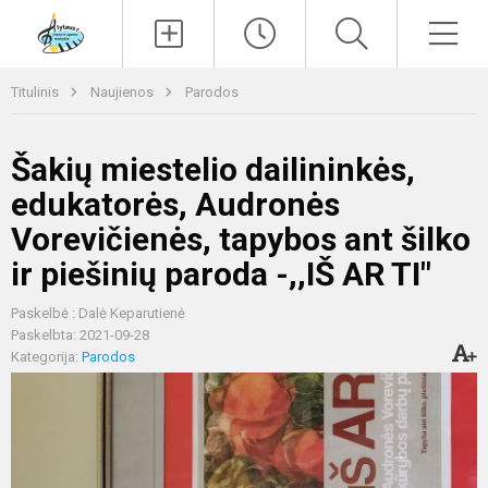
Paieška
Men
Titulinis
Naujienos
Parodos
Šakių miestelio dailininkės,
edukatorės, Audronės
Vorevičienės, tapybos ant šilko
ir piešinių paroda -,,IŠ AR TI"
Paskelbė : Dalė Keparutienė
Paskelbta: 2021-09-28
Kategorija:
Parodos