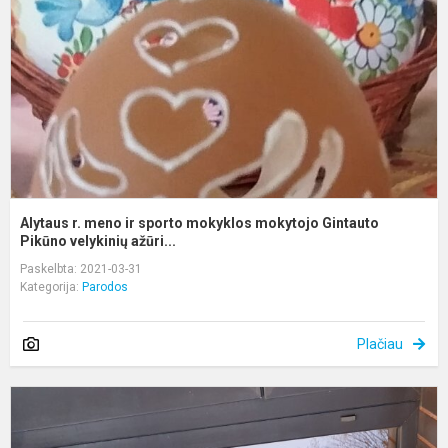
ir
s
m
m
G
P
Alytaus r. meno ir sporto mokyklos mokytojo Gintauto
Pikūno velykinių ažūri...
Paskelbta: 2021-03-31
Kategorija:
Parodos
Plačiau
B
š