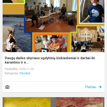
u
š
ir
d
ik
Daugų dailės skyriaus ugdytinių šiokiadieniai ir darbai iki
karantino ir n...
Paskelbta: 2020-11-26
Kategorija:
Parodos
Plačiau
P
A