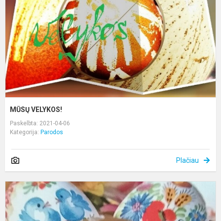
MŪSŲ VELYKOS!
Paskelbta: 2021-04-06
Kategorija:
Parodos
Plačiau
A
r.
m