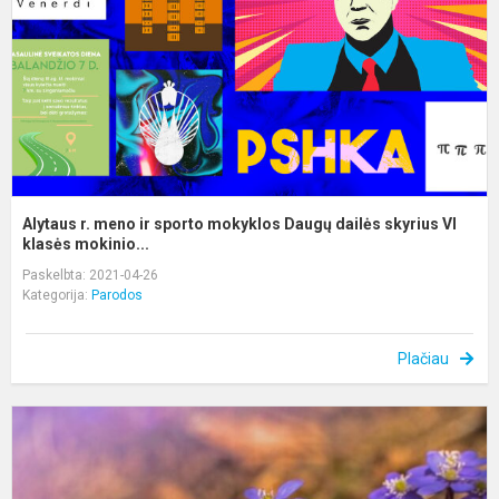
s
m
D
d
s
VI
Alytaus r. meno ir sporto mokyklos Daugų dailės skyrius VI
klasės mokinio...
Paskelbta: 2021-04-26
Kategorija:
Parodos
Plačiau
V
V