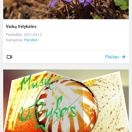
Vaikų Velykėlės
Paskelbta: 2021-04-12
Kategorija:
Parodos
Plačiau
M
V