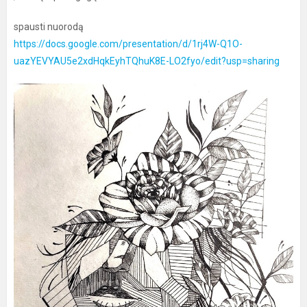
spausti nuorodą
https://docs.google.com/presentation/d/1rj4W-Q1O-
uazYEVYAU5e2xdHqkEyhTQhuK8E-LO2fyo/edit?usp=sharing