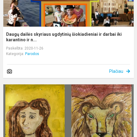
Daugų dailės skyriaus ugdytinių šiokiadieniai ir darbai iki
karantino ir n...
Paskelbta: 2020-11-26
Kategorija:
Parodos
Plačiau
P
A
r.
m
ir
s
m