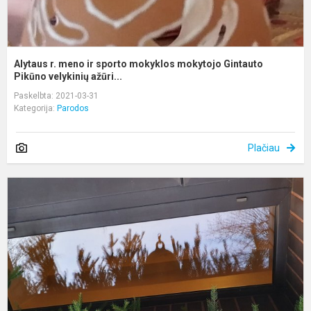
Alytaus r. meno ir sporto mokyklos mokytojo Gintauto
Pikūno velykinių ažūri...
Paskelbta: 2021-03-31
Kategorija:
Parodos
Plačiau
B
š