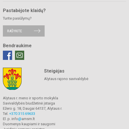
Pastabėjote klaidų?
Turite pasiūlymų?
RAŠYKITE
Bendraukime
Steigėjas
Alytaus rajono savivaldybė
Alytaus r. meno ir sporto mokykla
Savivaldybės biudžetinė įstaiga
Ežero g. 18, Daugai 64137, Alytaus r.
Tel.
+370 315 69633
El. p. info
@
amsm.lt
Duomenys kaupiami ir saugomi