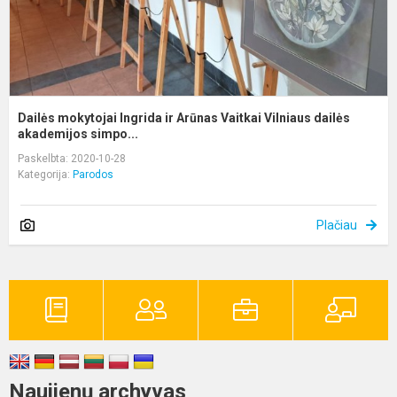
d
Dailės mokytojai Ingrida ir Arūnas Vaitkai Vilniaus dailės
akademijos simpo...
Paskelbta: 2020-10-28
Kategorija:
Parodos
Plačiau
Naujienų archyvas