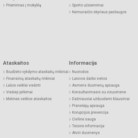
Priėmimas į mokyklą
Sporto užsiėmimai
Nemunaičio skyriaus paslaugos
Ataskaitos
Informacija
Biudžeto vykdymo ataskaitų rinkiniai
Nuorodos
Finansinių ataskaitų rinkiniai
Laisvos darbo vietos
Lėšos veiklai viešinti
Asmens duomenų apsauga
Viešieji pirkimai
Konsultavimasis su visuomene
Metinės veiklos ataskaitos
Dažniausiai užduodami klausimai
Pranešėjų apsauga
Korupcijos prevencija
Civilinė sauga
Teisinė informacija
Atviri duomenys