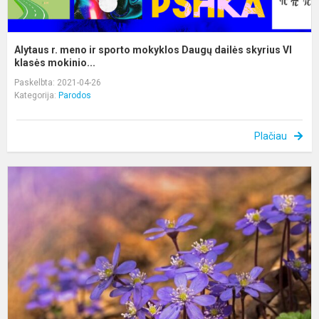
Alytaus r. meno ir sporto mokyklos Daugų dailės skyrius VI
klasės mokinio...
Paskelbta: 2021-04-26
Kategorija:
Parodos
Plačiau
V
V