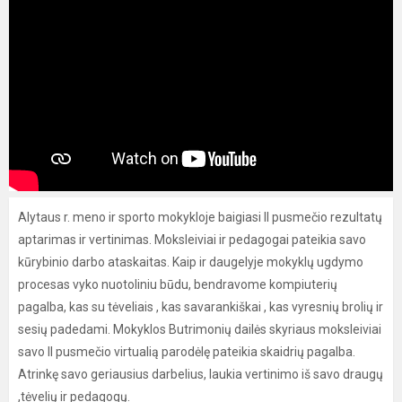
Alytaus r. meno ir sporto mokykloje baigiasi II pusmečio rezultatų
aptarimas ir vertinimas. Moksleiviai ir pedagogai pateikia savo
kūrybinio darbo ataskaitas. Kaip ir daugelyje mokyklų ugdymo
procesas vyko nuotoliniu būdu, bendravome kompiuterių
pagalba, kas su tėveliais , kas savarankiškai , kas vyresnių brolių ir
sesių padedami. Mokyklos Butrimonių dailės skyriaus moksleiviai
savo II pusmečio virtualią parodėlę pateikia skaidrių pagalba.
Atrinkę savo geriausius darbelius, laukia vertinimo iš savo draugų
,tėvelių ir pedagogų.