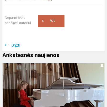
Nepamirškite
4
AČIŪ
padėkoti autoriui
Grįžti
Ankstesnės naujienos
A
II
v
l
–
V
t
j