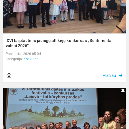
XVI tarptautinis jaunųjų atlikėjų konkursas „Sentimentai
valsui 2026“
Paskelbta: 2026-05-04
Kategorija:
Konkursai
Plačiau
T
f
k
„
-
t