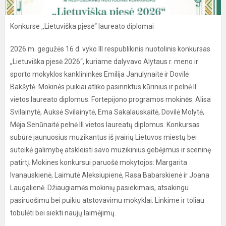
Konkurse ,,Lietuviška pjesė“ laureato diplomai
2026 m. gegužės 16 d. vyko III respublikinis nuotolinis konkursas
„Lietuviška pjesė 2026“, kuriame dalyvavo Alytaus r. meno ir
sporto mokyklos kanklininkės Emilija Janulynaitė ir Dovilė
Bakšytė. Mokinės puikiai atliko pasirinktus kūrinius ir pelnė II
vietos laureato diplomus. Fortepijono programos mokinės: Alisa
Svilainytė, Auksė Svilainytė, Ema Sakalauskaitė, Dovilė Molytė,
Mėja Senūnaitė pelnė III vietos laureatų diplomus. Konkursas
subūrė jaunuosius muzikantus iš įvairių Lietuvos miestų bei
suteikė galimybę atskleisti savo muzikinius gebėjimus ir sceninę
patirtį. Mokines konkursui paruošė mokytojos: Margarita
Ivanauskienė, Laimutė Aleksiupienė, Rasa Babarskienė ir Joana
Laugalienė. Džiaugiamės mokinių pasiekimais, atsakingu
pasiruošimu bei puikiu atstovavimu mokyklai. Linkime ir toliau
tobulėti bei siekti naujų laimėjimų.