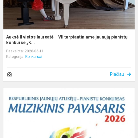
pi
Auksė II vietos laureatė – VII tarptautiniame jaunųjų pianistų
konkurse „K...
Paskelbta: 2026-05-11
Kategorija:
Konkursai
Plačiau
M
p
n
k