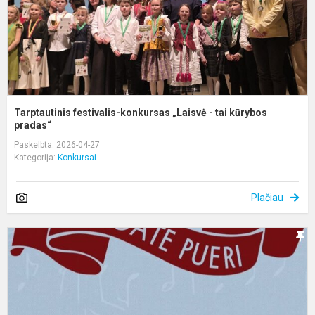
k
pr
Tarptautinis festivalis-konkursas „Laisvė - tai kūrybos
pradas“
Paskelbta: 2026-04-27
Kategorija:
Konkursai
Plačiau
I
k
t
s
l