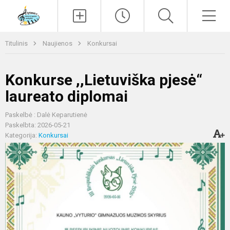
Paieška
Men
Titulinis
Naujienos
Konkursai
Konkurse ,,Lietuviška pjesė“
laureato diplomai
Paskelbė : Dalė Keparutienė
Paskelbta: 2026-05-21
Kategorija:
Konkursai