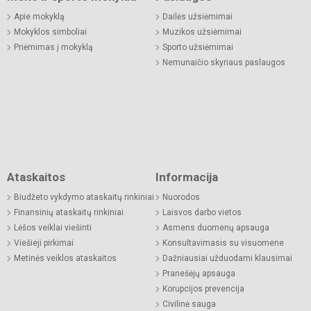
Apie mokyklą
Dailės užsiėmimai
Mokyklos simboliai
Muzikos užsiėmimai
Priėmimas į mokyklą
Sporto užsiėmimai
Nemunaičio skyriaus paslaugos
Ataskaitos
Informacija
Biudžeto vykdymo ataskaitų rinkiniai
Nuorodos
Finansinių ataskaitų rinkiniai
Laisvos darbo vietos
Lėšos veiklai viešinti
Asmens duomenų apsauga
Viešieji pirkimai
Konsultavimasis su visuomene
Metinės veiklos ataskaitos
Dažniausiai užduodami klausimai
Pranešėjų apsauga
Korupcijos prevencija
Civilinė sauga