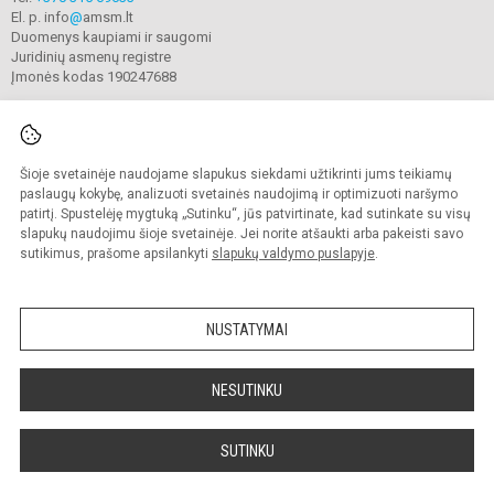
El. p. info
@
amsm.lt
Duomenys kaupiami ir saugomi
Juridinių asmenų registre
Įmonės kodas 190247688
Šioje svetainėje naudojame slapukus siekdami užtikrinti jums teikiamų
© 2020. Alytaus r. meno ir sporto mokykla. Visos teisės saugomos.
Kopijuoti turinį be raštiško mokyklos sutikimo griežtai draudžiama.
paslaugų kokybę, analizuoti svetainės naudojimą ir optimizuoti naršymo
patirtį. Spustelėję mygtuką „Sutinku“, jūs patvirtinate, kad sutinkate su visų
Prieinamumo paraiška
Slapukų valdymas
slapukų naudojimu šioje svetainėje. Jei norite atšaukti arba pakeisti savo
sutikimus, prašome apsilankyti
slapukų valdymo puslapyje
.
Sumanus būdas atnaujinti
mokyklos interneto
svetainę
NUSTATYMAI
NESUTINKU
SUTINKU