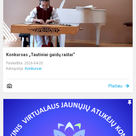
Konkursas „Tautiniai gaidų raštai“
Paskelbta: 2026-04-20
Kategorija:
Konkursai
Plačiau
L
r
k