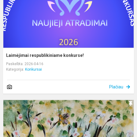
Laimėjimai respublikiniame konkurse!
Paskelbta: 2026-04-16
Kategorija:
Konkursai
Plačiau
P
r
n
V
T