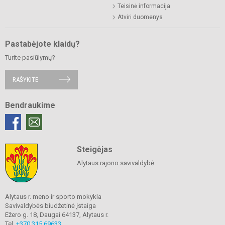
Teisinė informacija
Atviri duomenys
Pastabėjote klaidų?
Turite pasiūlymų?
RAŠYKITE
Bendraukime
Steigėjas
Alytaus rajono savivaldybė
Alytaus r. meno ir sporto mokykla
Savivaldybės biudžetinė įstaiga
Ežero g. 18, Daugai 64137, Alytaus r.
Tel.
+370 315 69633