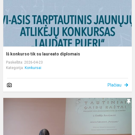
d
Iš konkurso tik su laureato diplomais
Paskelbta: 2026-04-23
Kategorija:
Konkursai
Plačiau
K
„
g
r