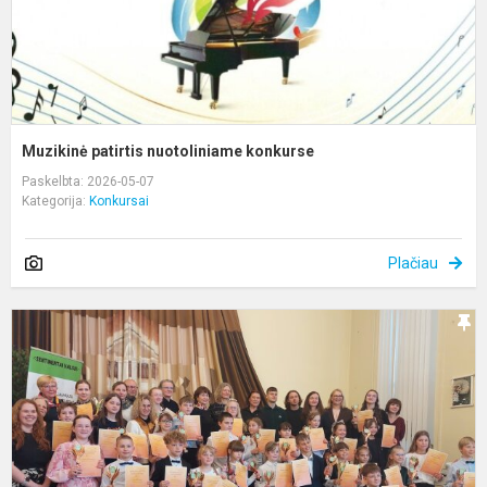
Muzikinė patirtis nuotoliniame konkurse
Paskelbta: 2026-05-07
Kategorija:
Konkursai
Plačiau
X
t
j
a
k
„
v.