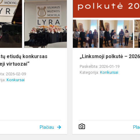
etiudų
konkursas
„Mažieji
virtuozai“
stų etiudų konkursas
„Linksmoji polkutė – 2026
ji virtuozai“
Paskelbta: 2026-01-19
Kategorija:
Konkursai
ta: 2026-02-09
ija:
Konkursai
Plačiau
Pla