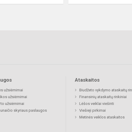
augos
Ataskaitos
ės užsiėmimai
Biudžeto vykdymo ataskaitų rin
ikos užsiėmimai
Finansinių ataskaitų rinkiniai
to užsiėmimai
Lėšos veiklai viešinti
naičio skyriaus paslaugos
Viešieji pirkimai
Metinės veiklos ataskaitos