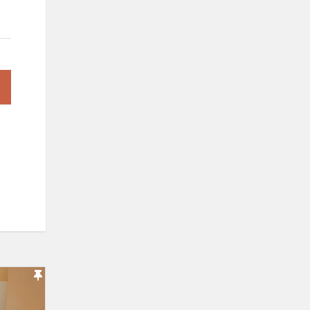
Tarptautinis
konkursas
„Gaidų