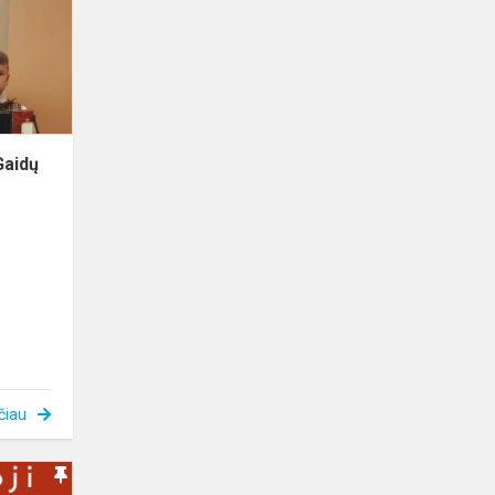
išdaigos
2026“
Gaidų
čiau
„Linksmoji