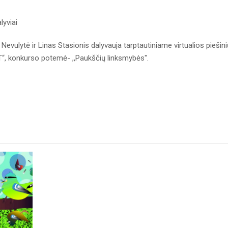
lyviai
evulytė ir Linas Stasionis dalyvauja tarptautiniame virtualios piešini
, konkurso potemė- ,,Paukščių linksmybės".