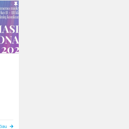
Respublikinis
mokinių
konkursas
„Linksmasis
akordeonas
2025...
čiau