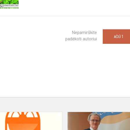
Nepamirškite
1
AČIŪ
padėkoti autoriui
Sveikiname
šiuolaikinės
muzikos