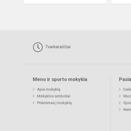
Tvarkaraščiai
Meno ir sporto mokykla
Pasl
Apie mokyklą
Dail
Mokyklos simboliai
Muz
Priėmimas į mokyklą
Spor
Nemu