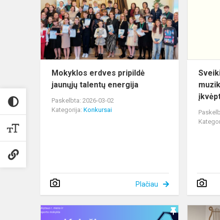
jaunųjų
talentų
energija
Mokyklos erdves pripildė
Sveik
jaunųjų talentų energija
muzik
įkvėpt
Paskelbta: 2026-03-02
Kategorija:
Konkursai
Paskelb
Kategor
Plačiau
Kviečiame