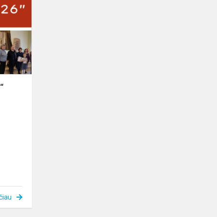
polkutė
–
2026“
“
čiau