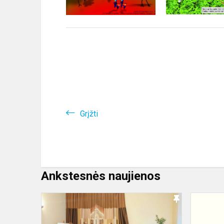
Grįžti
Ankstesnės naujienos
Mokyklos
erdves
pripildė