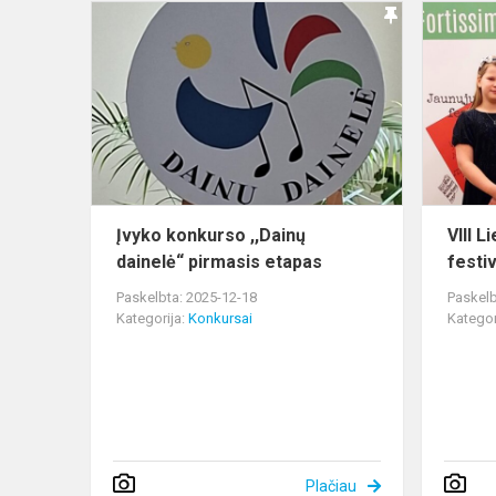
Įvyko
konkurso
,,Dainų
dainelė“
pirmasis
etapas
Įvyko konkurso ,,Dainų
VIII L
dainelė“ pirmasis etapas
festiv
Paskelbta: 2025-12-18
Paskelb
Kategorija:
Konkursai
Kategor
Plačiau