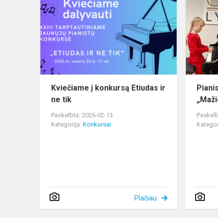
į
konkursą
Etiudas
ir
ne
tik
Kviečiame į konkursą Etiudas ir
Piani
ne tik
„Mažie
Paskelbta: 2026-02-13
Paskelb
Kategorija:
Konkursai
Kategor
Plačiau