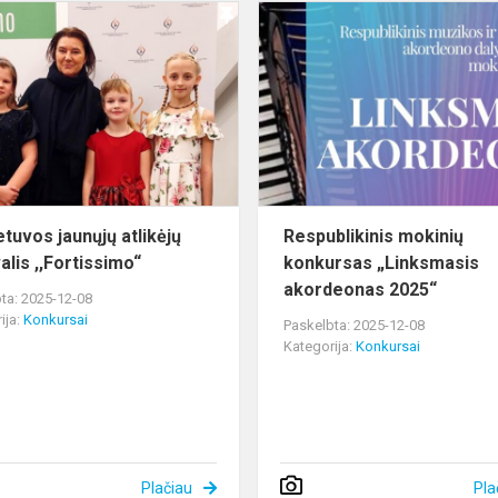
VIII
Lietuvos
jaunųjų
atlikėjų
festivalis
,,Fortissimo“
ietuvos jaunųjų atlikėjų
Respublikinis mokinių
alis ,,Fortissimo“
konkursas „Linksmasis
akordeonas 2025“
ta: 2025-12-08
ija:
Konkursai
Paskelbta: 2025-12-08
Kategorija:
Konkursai
Plačiau
Pla