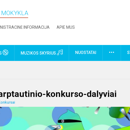
O MOKYKLA
NISTRACINĖ INFORMACIJA
APIE MUS
NUOSTATAI
S
US
MUZIKOS SKYRIUS
arptautinio-konkurso-dalyviai
Konkursai