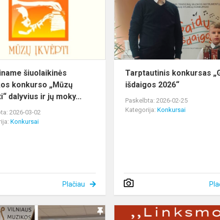
konkurso
„Mūzų
įkvėpti“
dal...
iname šiuolaikinės
Tarptautinis konkursas „
os konkurso „Mūzų
išdaigos 2026“
i“ dalyvius ir jų moky...
Paskelbta: 2026-02-25
Kategorija:
Konkursai
ta: 2026-03-02
ija:
Konkursai
Plačiau
Pla
Pianistų