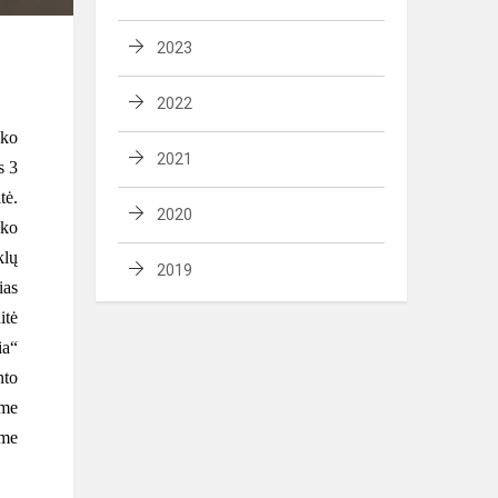
2023
2022
yko
2021
s 3
tė.
2020
yko
klų
2019
ias
itė
ia“
nto
ame
ime