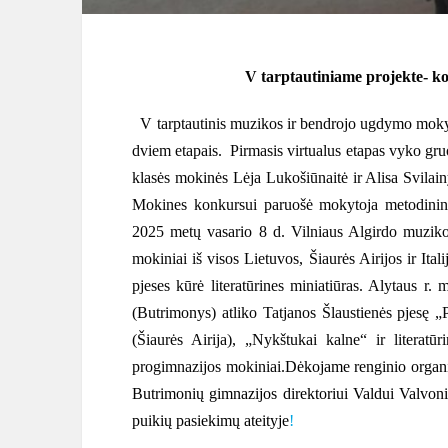
V tarptautiniame projekte- k
V tarptautinis muzikos ir bendrojo ugdymo moky
dviem etapais. Pirmasis virtualus etapas vyko gr
klasės mokinės Lėja Lukošiūnaitė ir Alisa Svilain
Mokines konkursui paruošė mokytoja metodinin
2025 metų vasario 8 d. Vilniaus Algirdo muzi
mokiniai iš visos Lietuvos, Šiaurės Airijos ir Ital
pjeses kūrė literatūrines miniatiūras. Alytaus r
(Butrimonys) atliko Tatjanos Šlaustienės pjesę „
(Šiaurės Airija), „Nykštukai kalne“ ir literat
progimnazijos mokiniai.
Dėkojame renginio organi
Butrimonių gimnazijos direktoriui Valdui Valvo
puikių pasiekimų ateityje
!