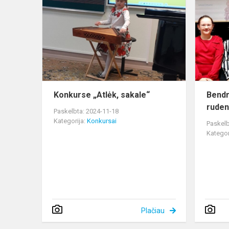
„Atlėk,
sakale“
Konkurse „Atlėk, sakale“
Bendr
rudenį
Paskelbta: 2024-11-18
Kategorija:
Konkursai
Paskelb
Kategor
Plačiau