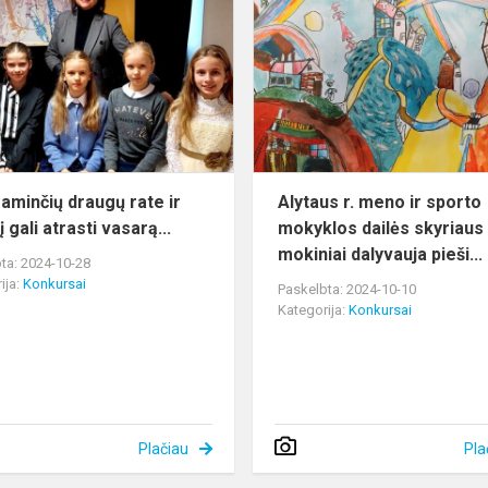
draugų
rate
ir
rudenį
gali
atrasti
vasarą...
aminčių draugų rate ir
Alytaus r. meno ir sporto
 gali atrasti vasarą...
mokyklos dailės skyriaus
mokiniai dalyvauja pieši...
ta: 2024-10-28
ija:
Konkursai
Paskelbta: 2024-10-10
Kategorija:
Konkursai
Plačiau
Pla