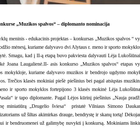
onkurse „Muzikos spalvos“ – diplomanto nominacija
klų meninis - edukacinis projektas – konkursas „Muzikos spalvos “ v
uodžio mėnesį, kuriame dalyvavo dvi Alytaus r. meno ir sporto mokyklo
ytė. Smagu, kad į II-ą etapą buvo pakviesta dalyvauti Lėja Lukošiūnai
kė Joana Laugalienė.II- asis konkurso „Muzikos spalvos“ etapas v
kos mokykloje, kuriame dalyvavo muzikos ir bendrojo ugdymo moky
ijos. Trečios klasės mokiniai piešė piešinius bei pagal atsiųstas muzikin
. meno ir sporto mokyklos fortepijono 3 klasės mokinė Lėja Lukošiūna
Pasala“ ir tapo diplomante. Pagal Lėjos kūrinį piešinius „Nauja pradž
ūrinę miniatiūrą „Drugelio šviesa“ pristatė Vilniaus Simono Dauka
zatoriams už šiltas akimirkas drauge, bendrystę ir skanų tortą! Dėkoj
niui ir bendruomenei už galimybę nuvykti į konkursą. Mokiniams link