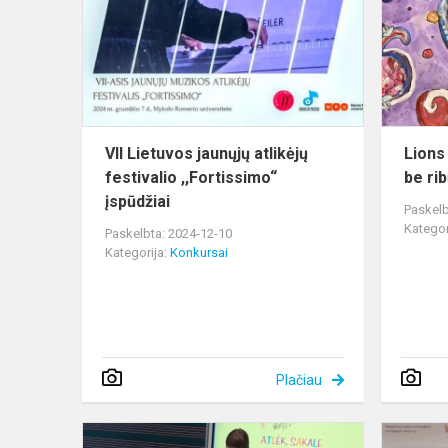
jaunųjų
atlikėjų
festivalio
,,Fortissimo
įspū...
VII Lietuvos jaunųjų atlikėjų
Lions
festivalio ,,Fortissimo“
be rib
įspūdžiai
Paskelb
Kategor
Paskelbta: 2024-12-10
Kategorija:
Konkursai
Plačiau
Konkurse