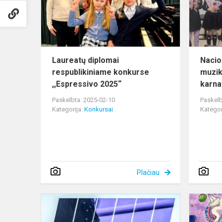
,,Espressiv
202...
Laureatų diplomai
Nacio
respublikiniame konkurse
muzik
,,Espressivo 2025“
karna
Paskelbta: 2025-02-10
Paskelb
Kategorija:
Konkursai
Kategor
Plačiau
VII
Lietuvos