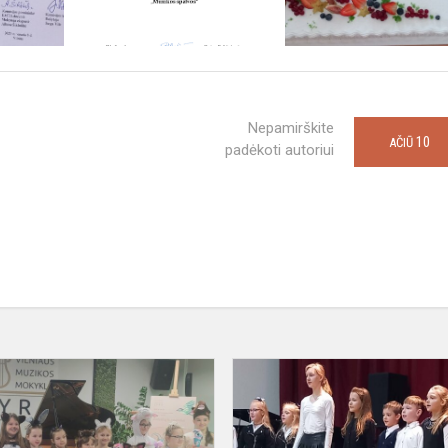
Nepamirškite
10
AČIŪ
padėkoti autoriui
Nacionalinis
fortepijono
iame
muzikos
festivalis