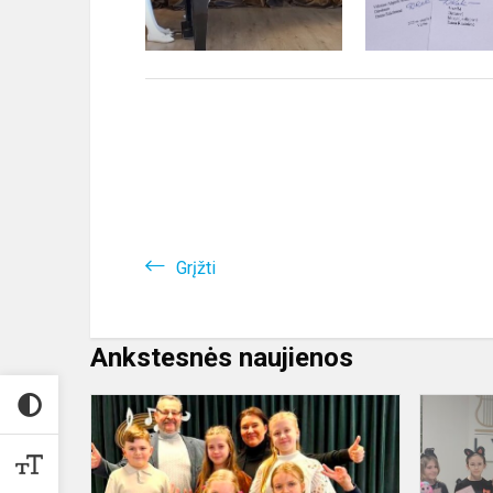
Grįžti
Ankstesnės naujienos
Laureatų
diplomai
respublikin
konkurse