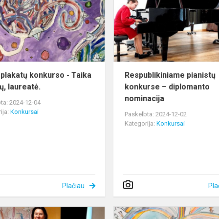
konkurso
-
Taika
“
be
ribų,
laureatė.
 plakatų konkurso - Taika
Respublikiniame pianistų
ų, laureatė.
konkurse – diplomanto
nominacija
ta: 2024-12-04
ija:
Konkursai
Paskelbta: 2024-12-02
Kategorija:
Konkursai
Plačiau
Pla
Bendraminčių