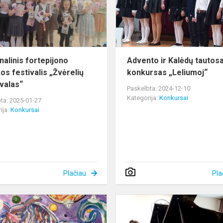
o
„Žvėrelių
karna...
nalinis fortepijono
Advento ir Kalėdų tautos
os festivalis „Žvėrelių
konkursas „Leliumoj“
valas“
Paskelbta: 2024-12-10
Kategorija:
Konkursai
ta: 2025-01-27
ija:
Konkursai
Plačiau
Pla
Lions
plakatų