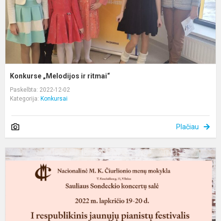
Konkurse „Melodijos ir ritmai“
Paskelbta: 2022-12-02
Kategorija:
Konkursai
Plačiau
R
p
f
,
S
į