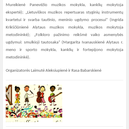
Mureikienė Panevėžio muzikos mokykla, kanklių mokytoja
ekspertė); „Lietuviškos muzikos repertuaras styginių instrumentų
kvartetui ir svarba tautinio, meninio ugdymo procesui“ (Ingrida
Krikščiūnienė Alytaus muzikos mokykla, muzikos mokytoja
metodininkė); „Folkloro pažinimo reikšmė vaiko asmenybės
ugdymui: smulkioji tautosaka“ (Margarita Ivanauskienė Alytaus r.
meno ir sporto mokykla, kanklių ir fortepijono mokytoja
metodininkė).
Organizatorės Laimutė Aleksiupienė ir Rasa Babarskienė