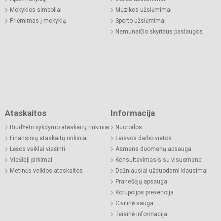
Mokyklos simboliai
Muzikos užsiėmimai
Priėmimas į mokyklą
Sporto užsiėmimai
Nemunaičio skyriaus paslaugos
Ataskaitos
Informacija
Biudžeto vykdymo ataskaitų rinkiniai
Nuorodos
Finansinių ataskaitų rinkiniai
Laisvos darbo vietos
Lėšos veiklai viešinti
Asmens duomenų apsauga
Viešieji pirkimai
Konsultavimasis su visuomene
Metinės veiklos ataskaitos
Dažniausiai užduodami klausimai
Pranešėjų apsauga
Korupcijos prevencija
Civilinė sauga
Teisinė informacija