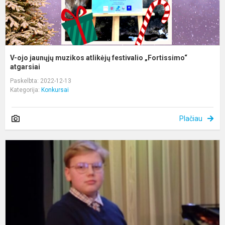
V-ojo jaunųjų muzikos atlikėjų festivalio „Fortissimo“
atgarsiai
Paskelbta: 2022-12-13
Kategorija:
Konkursai
Plačiau
X
T
j
t
k
„
a