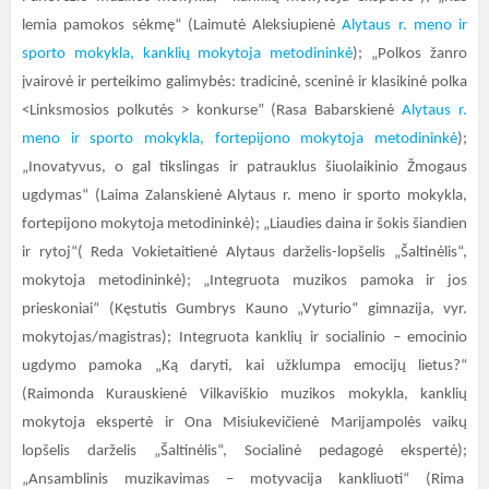
lemia pamokos sėkmę“ (Laimutė Aleksiupienė
Alytaus r. meno ir
sporto mokykla, kanklių mokytoja metodininkė
); „Polkos žanro
įvairovė ir perteikimo galimybės: tradicinė, sceninė ir klasikinė polka
<Linksmosios polkutės > konkurse” (Rasa Babarskienė
Alytaus r.
meno ir sporto mokykla, fortepijono mokytoja metodininkė
);
„Inovatyvus, o gal tikslingas ir patrauklus šiuolaikinio Žmogaus
ugdymas“ (Laima Zalanskienė Alytaus r. meno ir sporto mokykla,
fortepijono mokytoja metodininkė); „Liaudies daina ir šokis šiandien
ir rytoj“( Reda Vokietaitienė Alytaus darželis-lopšelis „Šaltinėlis“,
mokytoja metodininkė); „Integruota muzikos pamoka ir jos
prieskoniai“ (Kęstutis Gumbrys Kauno „Vyturio“ gimnazija, vyr.
mokytojas/magistras); Integruota kanklių ir socialinio – emocinio
ugdymo pamoka „Ką daryti, kai užklumpa emocijų lietus?“
(Raimonda Kurauskienė Vilkaviškio muzikos mokykla, kanklių
mokytoja ekspertė ir Ona Misiukevičienė Marijampolės vaikų
lopšelis darželis „Šaltinėlis“, Socialinė pedagogė ekspertė);
„Ansamblinis muzikavimas – motyvacija kankliuoti“ (Rima