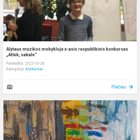
k
Alytaus muzikos mokykloje x-asis respublikinis konkursas
„Atlėk, sakale‘‘
Paskelbta: 2022-10-28
Kategorija:
Konkursai
Plačiau
K
„
M
T
P