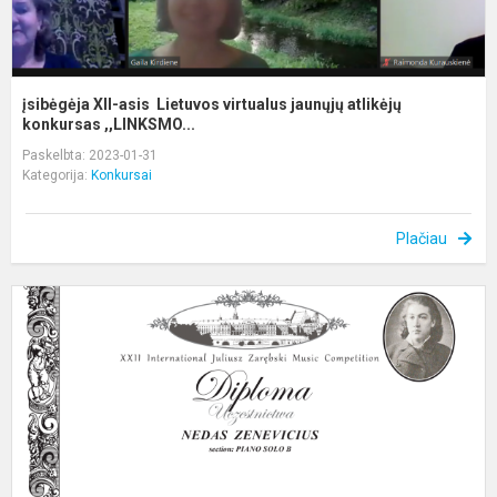
įsibėgėja XII-asis Lietuvos virtualus jaunųjų atlikėjų
konkursas ,,LINKSMO...
Paskelbta: 2023-01-31
Kategorija:
Konkursai
Plačiau
X
j
z
t
m
k