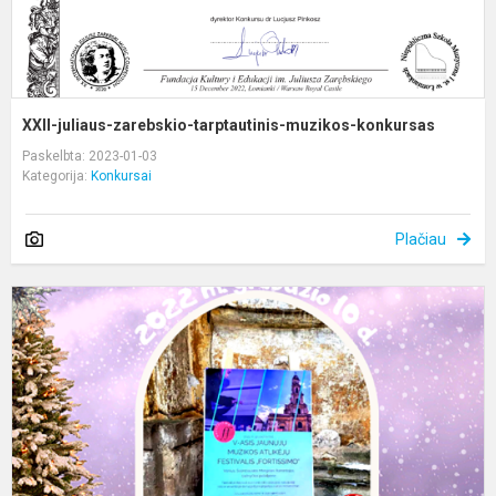
XXII-juliaus-zarebskio-tarptautinis-muzikos-konkursas
Paskelbta: 2023-01-03
Kategorija:
Konkursai
Plačiau
V
o
j
m
a
f
„
a