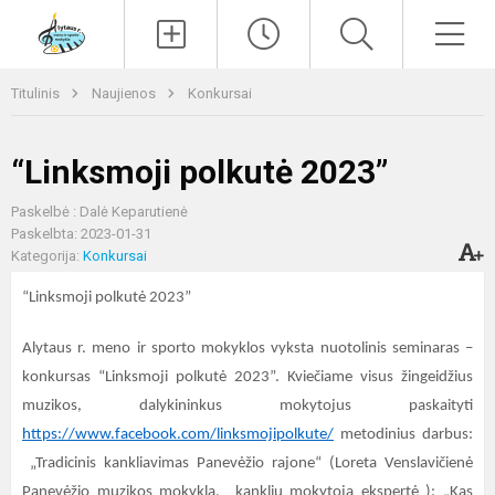
Paieška
Men
Titulinis
Naujienos
Konkursai
“Linksmoji polkutė 2023”
Paskelbė : Dalė Keparutienė
Paskelbta: 2023-01-31
Kategorija:
Konkursai
“Linksmoji polkutė 2023”
Alytaus r. meno ir sporto mokyklos vyksta nuotolinis seminaras –
konkursas “Linksmoji polkutė 2023”. Kviečiame visus žingeidžius
muzikos, dalykininkus mokytojus paskaityti
https://www.facebook.com/linksmojipolkute/
metodinius darbus:
„Tradicinis kankliavimas Panevėžio rajone“ (Loreta Venslavičienė
Panevėžio muzikos mokykla, kanklių mokytoja ekspertė ); „Kas