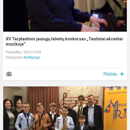
XV Tarptautinis jaunųjų talentų konkursas „Tautiniai akcentai
muzikoje“
Paskelbta: 2022-12-08
Kategorija:
Konkursai
Plačiau
I
-
a
r
j
a