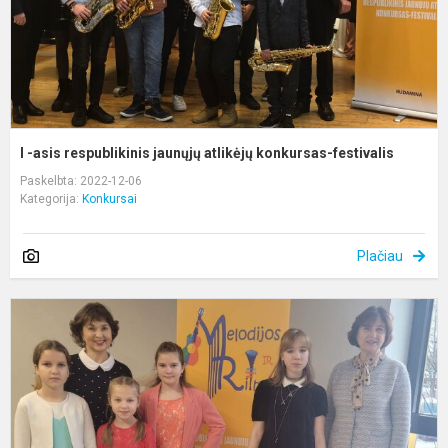
k
f
I -asis respublikinis jaunųjų atlikėjų konkursas-festivalis
Paskelbta: 2022-12-06
Kategorija:
Konkursai
Plačiau
K
„
ir
r