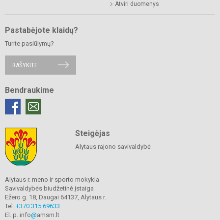
Atviri duomenys
Pastabėjote klaidų?
Turite pasiūlymų?
RAŠYKITE
Bendraukime
Steigėjas
Alytaus rajono savivaldybė
Alytaus r. meno ir sporto mokykla
Savivaldybės biudžetinė įstaiga
Ežero g. 18, Daugai 64137, Alytaus r.
Tel.
+370 315 69633
El. p. info
@
amsm.lt