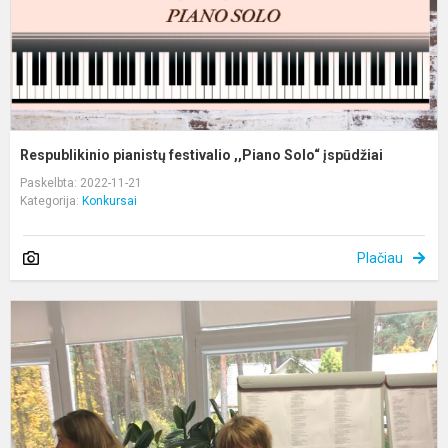
Respublikinio pianistų festivalio ,,Piano Solo“ įspūdžiai
Paskelbta: 2022-11-21
Kategorija:
Konkursai
Plačiau
A
m
m
x
a
r