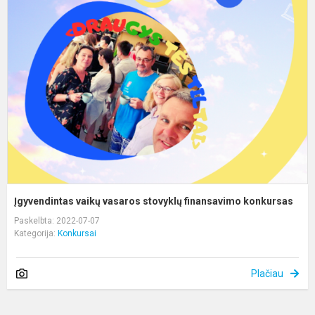
v
v
s
f
k
Įgyvendintas vaikų vasaros stovyklų finansavimo konkursas
Paskelbta: 2022-07-07
Kategorija:
Konkursai
Plačiau