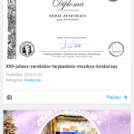
t
m
k
XXII-juliaus-zarebskio-tarptautinis-muzikos-konkursas
Paskelbta: 2023-01-03
Kategorija:
Konkursai
Plačiau
V
o
j