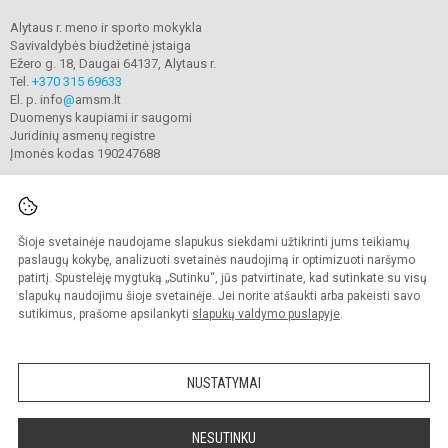
Alytaus r. meno ir sporto mokykla
Savivaldybės biudžetinė įstaiga
Ežero g. 18, Daugai 64137, Alytaus r.
Tel.
+370 315 69633
El. p. info
@
amsm.lt
Duomenys kaupiami ir saugomi
Juridinių asmenų registre
Įmonės kodas 190247688
Šioje svetainėje naudojame slapukus siekdami užtikrinti jums teikiamų
© 2020. Alytaus r. meno ir sporto mokykla. Visos teisės saugomos.
Kopijuoti turinį be raštiško mokyklos sutikimo griežtai draudžiama.
paslaugų kokybę, analizuoti svetainės naudojimą ir optimizuoti naršymo
patirtį. Spustelėję mygtuką „Sutinku“, jūs patvirtinate, kad sutinkate su visų
Prieinamumo paraiška
Slapukų valdymas
slapukų naudojimu šioje svetainėje. Jei norite atšaukti arba pakeisti savo
sutikimus, prašome apsilankyti
slapukų valdymo puslapyje
.
Sumanus būdas atnaujinti
mokyklos interneto
svetainę
NUSTATYMAI
NESUTINKU