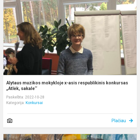
m
x
a
r
k
Alytaus muzikos mokykloje x-asis respublikinis konkursas
„Atlėk, sakale‘‘
Paskelbta: 2022-10-28
Kategorija:
Konkursai
Plačiau
K