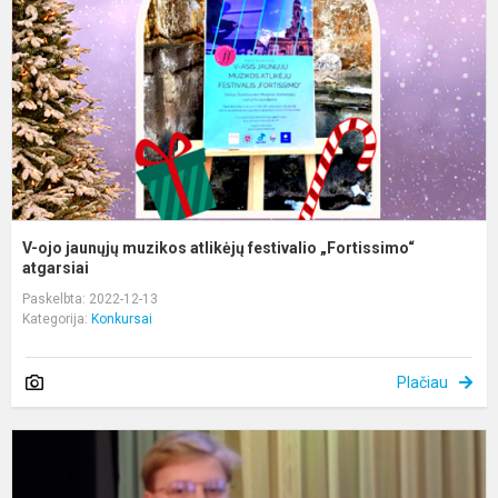
m
a
f
„
a
V-ojo jaunųjų muzikos atlikėjų festivalio „Fortissimo“
atgarsiai
Paskelbta: 2022-12-13
Kategorija:
Konkursai
Plačiau
X
T
j