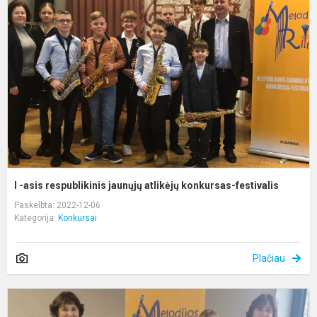
a
r
j
a
k
f
I -asis respublikinis jaunųjų atlikėjų konkursas-festivalis
Paskelbta: 2022-12-06
Kategorija:
Konkursai
Plačiau
K
„