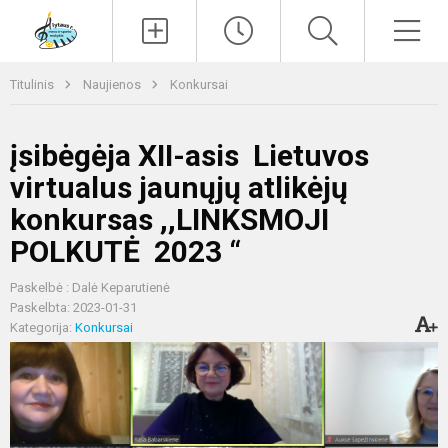
Paieška
Men
Titulinis
Naujienos
Konkursai
įsibėgėja XII-asis Lietuvos
virtualus jaunųjų atlikėjų
konkursas ,,LINKSMOJI
POLKUTĖ 2023 “
Paskelbė : Dalė Keparutienė
Paskelbta: 2023-01-31
Kategorija:
Konkursai