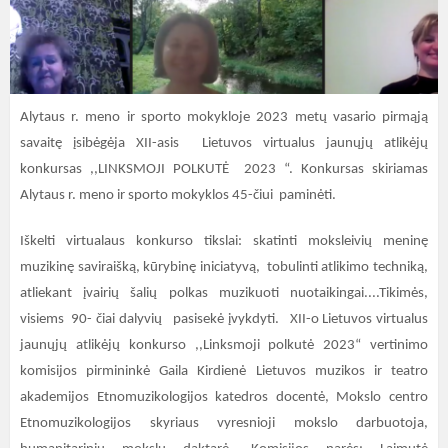
Alytaus r. meno ir sporto mokykloje 2023 metų vasario pirmąją
savaitę įsibėgėja XII-asis Lietuvos virtualus jaunųjų atlikėjų
konkursas ,,LINKSMOJI POLKUTĖ 2023 “. Konkursas skiriamas
Alytaus r. meno ir sporto mokyklos 45-čiui paminėti.
Iškelti virtualaus konkurso tikslai: skatinti moksleivių meninę
muzikinę saviraišką, kūrybinę iniciatyvą, tobulinti atlikimo techniką,
atliekant įvairių šalių polkas muzikuoti nuotaikingai....Tikimės,
visiems 90- čiai dalyvių pasisekė įvykdyti. XII-o Lietuvos virtualus
jaunųjų atlikėjų konkurso ,,Linksmoji polkutė 2023“ vertinimo
komisijos pirmininkė Gaila Kirdienė Lietuvos muzikos ir teatro
akademijos Etnomuzikologijos katedros docentė, Mokslo centro
Etnomuzikologijos skyriaus vyresnioji mokslo darbuotoja,