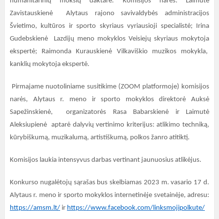
humanitarinių mokslų daktarė. Komisijos narės: Laimutė
Zavistauskienė Alytaus rajono savivaldybės administracijos
Švietimo, kultūros ir sporto skyriaus vyriausioji specialistė; Irina
Gudebskienė Lazdijų meno mokyklos Veisiejų skyriaus mokytoja
ekspertė; Raimonda Kurauskienė Vilkaviškio muzikos mokykla,
kanklių mokytoja ekspertė.
Pirmajame nuotoliniame susitikime (ZOOM platformoje) komisijos
narės, Alytaus r. meno ir sporto mokyklos direktorė Auksė
Sapežinskienė, organizatorės Rasa Babarskienė ir Laimutė
Aleksiupienė aptarė dalyvių vertinimo kriterijus: atlikimo techniką,
kūrybiškumą, muzikalumą, artistiškumą, polkos žanro atitiktį.
Komisijos laukia intensyvus darbas vertinant jaunuosius atlikėjus.
Konkurso nugalėtojų sąrašas bus skelbiamas 2023 m. vasario 17 d.
Alytaus r. meno ir sporto mokyklos internetinėje svetainėje, adresu:
https://amsm.lt/
ir
https://www.facebook.com/linksmojipolkute/