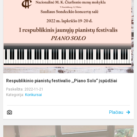
f
,
S
į
Respublikinio pianistų festivalio ,,Piano Solo“ įspūdžiai
Paskelbta: 2022-11-21
Kategorija:
Konkursai
Plačiau
A
m