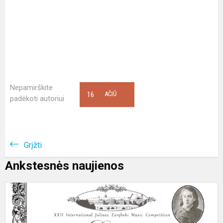
Nepamirškite
16
AČIŪ
padėkoti autoriui
Grįžti
Ankstesnės naujienos
X
j
z