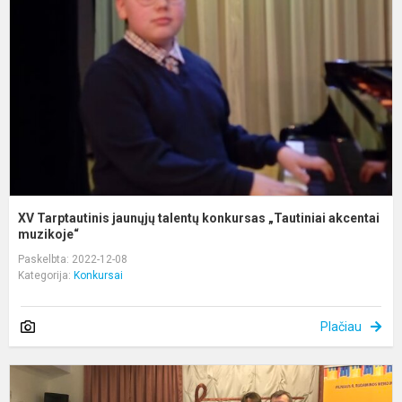
t
k
„
a
XV Tarptautinis jaunųjų talentų konkursas „Tautiniai akcentai
muzikoje“
Paskelbta: 2022-12-08
Kategorija:
Konkursai
Plačiau
I
-