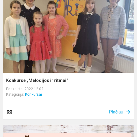
ir
r
Konkurse „Melodijos ir ritmai“
Paskelbta: 2022-12-02
Kategorija:
Konkursai
Plačiau
R
p