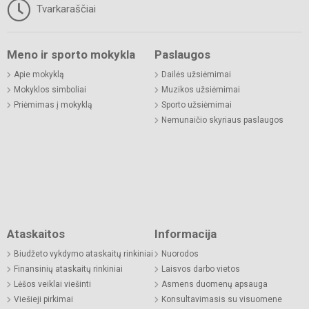
Tvarkaraščiai
Meno ir sporto mokykla
Paslaugos
Apie mokyklą
Dailės užsiėmimai
Mokyklos simboliai
Muzikos užsiėmimai
Priėmimas į mokyklą
Sporto užsiėmimai
Nemunaičio skyriaus paslaugos
Ataskaitos
Informacija
Biudžeto vykdymo ataskaitų rinkiniai
Nuorodos
Finansinių ataskaitų rinkiniai
Laisvos darbo vietos
Lėšos veiklai viešinti
Asmens duomenų apsauga
Viešieji pirkimai
Konsultavimasis su visuomene