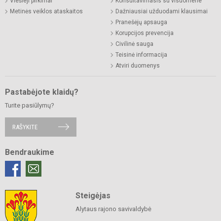
Viešieji pirkimai
Konsultavimasis su visuomene
Metinės veiklos ataskaitos
Dažniausiai užduodami klausimai
Pranešėjų apsauga
Korupcijos prevencija
Civilinė sauga
Teisinė informacija
Atviri duomenys
Pastabėjote klaidų?
Turite pasiūlymų?
RAŠYKITE
Bendraukime
Steigėjas
Alytaus rajono savivaldybė