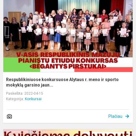
A
r.
m
ir
s
m
Respublikiniuose konkursuose Alytaus r. meno ir sporto
mokyklą garsino jaun...
Paskelbta: 2022-04-15
Kategorija:
Konkursai
Plačiau
K