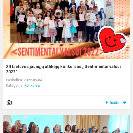
a
k
,
v
XII Lietuvos jaunųjų atlikėjų konkursas ,,Sentimentai valsui
2022“
Paskelbta: 2022-05-04
Kategorija:
Konkursai
Plačiau
I-
a
r