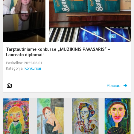
d.
Tarptautiniame konkurse „MUZIKINIS PAVASARIS“ –
Laureato diplomai!
Paskelbta: 2022-06-01
Kategorija:
Konkursai
Plačiau
P
k
,
M
l