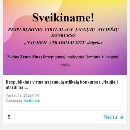
v
j
a
k
„
Respublikinis virtualus jaunųjų atlikėjų konkursas „Naujieji
atradimai...
Paskelbta: 2022-04-01
Kategorija:
Konkursai
Plačiau