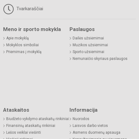
Tvarkaraščiai
Meno ir sporto mokykla
Paslaugos
Apie mokyklą
Dailės užsiėmimai
Mokyklos simboliai
Muzikos užsiėmimai
Priėmimas į mokyklą
Sporto užsiėmimai
Nemunaičio skyriaus paslaugos
Ataskaitos
Informacija
Biudžeto vykdymo ataskaitų rinkiniai
Nuorodos
Finansinių ataskaitų rinkiniai
Laisvos darbo vietos
Lėšos veiklai viešinti
Asmens duomenų apsauga