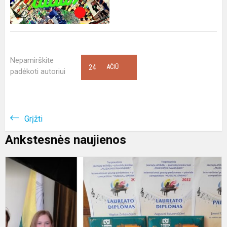
Nepamirškite
24
AČIŪ
padėkoti autoriui
Grįžti
Ankstesnės naujienos
T
k
„
P
–
L