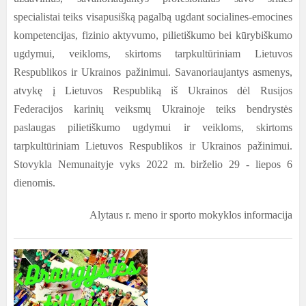
specialistai teiks visapusišką pagalbą ugdant socialines-emocines
kompetencijas, fizinio aktyvumo, pilietiškumo bei kūrybiškumo
ugdymui, veikloms, skirtoms tarpkultūriniam Lietuvos
Respublikos ir Ukrainos pažinimui. Savanoriaujantys asmenys,
atvykę į Lietuvos Respubliką iš Ukrainos dėl Rusijos
Federacijos karinių veiksmų Ukrainoje teiks bendrystės
paslaugas pilietiškumo ugdymui ir veikloms, skirtoms
tarpkultūriniam Lietuvos Respublikos ir Ukrainos pažinimui.
Stovykla Nemunaityje vyks 2022 m. birželio 29 - liepos 6
dienomis.
Alytaus r. meno ir sporto mokyklos informacija