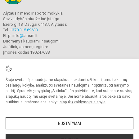
Alytaus r. meno ir sporto mokykla
Savivaldybės biudžetinė įstaiga
Ežero g. 18, Daugai 64137, Alytaus r.
Tel.
+370 315 69633
El. p. info
@
amsm.lt
Duomenys kaupiami ir saugomi
Juridinių asmenų registre
Įmonės kodas 190247688
Šioje svetainėje naudojame slapukus siekdami užtikrinti jums teikiamų
© 2020. Alytaus r. meno ir sporto mokykla. Visos teisės saugomos.
Kopijuoti turinį be raštiško mokyklos sutikimo griežtai draudžiama.
paslaugų kokybę, analizuoti svetainės naudojimą ir optimizuoti naršymo
patirtį. Spustelėję mygtuką „Sutinku“, jūs patvirtinate, kad sutinkate su visų
Prieinamumo paraiška
Slapukų valdymas
slapukų naudojimu šioje svetainėje. Jei norite atšaukti arba pakeisti savo
sutikimus, prašome apsilankyti
slapukų valdymo puslapyje
.
Sumanus būdas atnaujinti
mokyklos interneto
svetainę
NUSTATYMAI