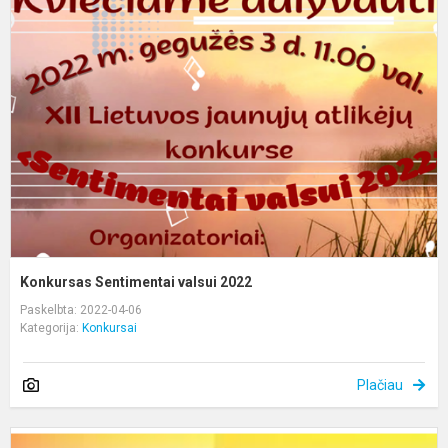
S
v
2
Konkursas Sentimentai valsui 2022
Paskelbta: 2022-04-06
Kategorija:
Konkursai
Plačiau
R