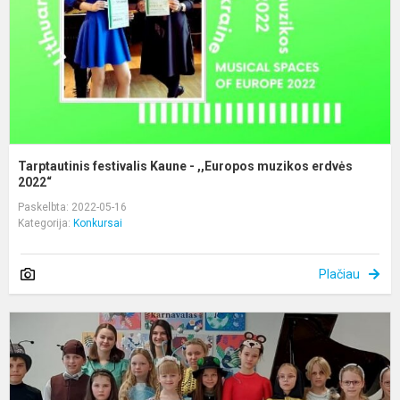
m
e
20
Tarptautinis festivalis Kaune - ,,Europos muzikos erdvės
2022“
Paskelbta: 2022-05-16
Kategorija:
Konkursai
Plačiau
F
m
k
f