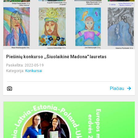
Piešinių konkurso ,,Šiuolaikinė Madona" lauretas
Paskelbta: 2022-05-19
Kategorija:
Konkursai
Plačiau
T
f
K
-
,