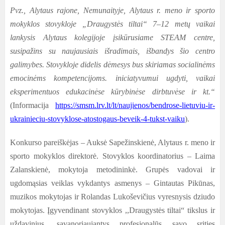
Pvz., Alytaus rajone, Nemunaityje, Alytaus r. meno ir sporto
mokyklos stovykloje „Draugystės tiltai“ 7–12 metų vaikai
lankysis Alytaus kolegijoje įsikūrusiame STEAM centre,
susipažins su naujausiais išradimais, išbandys šio centro
galimybes. Stovykloje didelis dėmesys bus skiriamas socialinėms
emocinėms kompetencijoms. iniciatyvumui ugdyti, vaikai
eksperimentuos edukacinėse kūrybinėse dirbtuvėse ir kt.“
(Informacija
https://smsm.lrv.lt/lt/naujienos/bendrose-lietuviu-ir-
ukrainieciu-stovyklose-atostogaus-beveik-4-tukst-vaiku
).
Konkurso pareiškėjas – Auksė Sapežinskienė, Alytaus r. meno ir
sporto mokyklos direktorė. Stovyklos koordinatorius – Laima
Zalanskienė, mokytoja metodininkė. Grupės vadovai ir
ugdomąsias veiklas vykdantys asmenys – Gintautas Pikūnas,
muzikos mokytojas ir Rolandas Lukoševičius vyresnysis dziudo
mokytojas.
Įgyvendinant stovyklos ,,Draugystės tiltai“ tikslus ir
uždavinius, savanoriaujantys profesionalūs savo srities