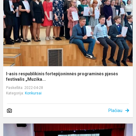
f
p
p
fe
I-asis respublikinis fortepijoninnės programinės pjesės
festivalis „Muzika...
Paskelbta: 2022-04-28
Kategorija:
Konkursai
Plačiau
R
k