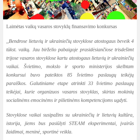
Laimėtas vaikų vasaros stovyklų finansavimo konkursas
,,Bendrose lietuvių ir ukrainiečių stovyklose atostogaus beveik 4
tūkst. vaikų. Jau birželio pabaigoje prasidėsiančiose trisdešimt
trijose vasaros stovyklose kartu atostogaus lietuvių ir ukrainiečių
vaikai. Švietimo, mokslo ir sporto ministerijos skelbtam
konkursui buvo pateiktos 85 švietimo paslaugų teikėjų
paraiškos. Galutiniame etape atrinkti 33 švietimo paslaugų
teikėjai, kurie organizuos vasaros stovyklas, skirtas mokinių
socialinėms emocinėms ir pilietinėms kompetencijoms ugdyti.
Stovyklose vaikai susipažins su ukrainiečių ir lietuvių kultūra,
istorija, jiems bus pasiūlyti STEAM eksperimentai, įvairūs
žaidimai, meninė, sportinė veikla.