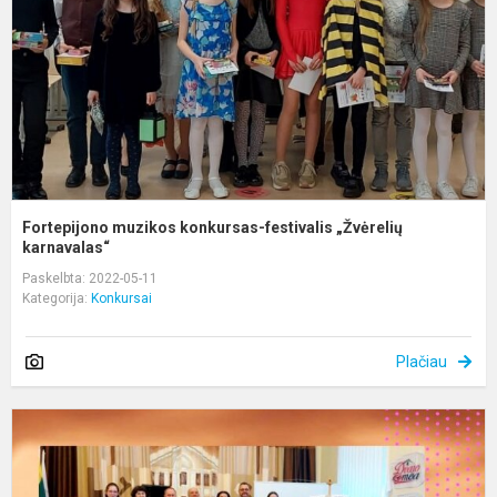
„
k
Fortepijono muzikos konkursas-festivalis „Žvėrelių
karnavalas“
Paskelbta: 2022-05-11
Kategorija:
Konkursai
Plačiau
X
L
j