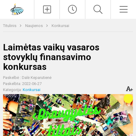
Paieška
Men
Titulinis
Naujienos
Konkursai
Laimėtas vaikų vasaros
stovyklų finansavimo
konkursas
Paskelbė : Dalė Keparutienė
Paskelbta: 2022-06-27
Kategorija:
Konkursai