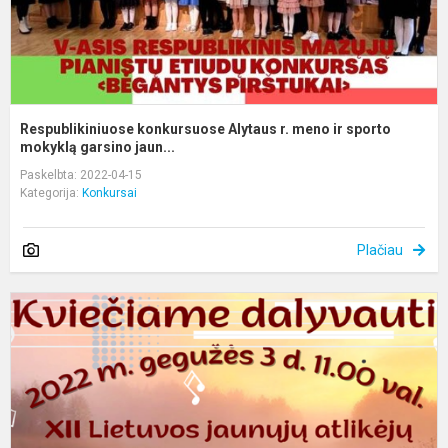
m
Respublikiniuose konkursuose Alytaus r. meno ir sporto
mokyklą garsino jaun...
Paskelbta: 2022-04-15
Kategorija:
Konkursai
Plačiau
K
S
v
2