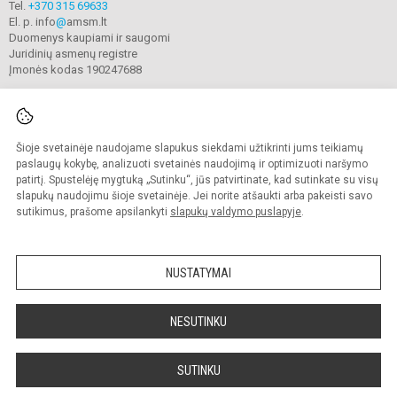
Tel.
+370 315 69633
El. p. info
@
amsm.lt
Duomenys kaupiami ir saugomi
Juridinių asmenų registre
Įmonės kodas 190247688
Šioje svetainėje naudojame slapukus siekdami užtikrinti jums teikiamų
© 2020. Alytaus r. meno ir sporto mokykla. Visos teisės saugomos.
Kopijuoti turinį be raštiško mokyklos sutikimo griežtai draudžiama.
paslaugų kokybę, analizuoti svetainės naudojimą ir optimizuoti naršymo
patirtį. Spustelėję mygtuką „Sutinku“, jūs patvirtinate, kad sutinkate su visų
Prieinamumo paraiška
Slapukų valdymas
slapukų naudojimu šioje svetainėje. Jei norite atšaukti arba pakeisti savo
sutikimus, prašome apsilankyti
slapukų valdymo puslapyje
.
Sumanus būdas atnaujinti
mokyklos interneto
svetainę
NUSTATYMAI
NESUTINKU
SUTINKU