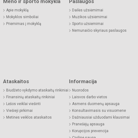
Meno ir sporto mokykla
Paslaugos
Apie mokyklą
Dailės užsiėmimai
Mokyklos simboliai
Muzikos užsiėmimai
Priėmimas į mokyklą
Sporto užsiėmimai
Nemunaičio skyriaus paslaugos
Ataskaitos
Informacija
Biudžeto vykdymo ataskaitų rinkiniai
Nuorodos
Finansinių ataskaitų rinkiniai
Laisvos darbo vietos
Lėšos veiklai viešinti
Asmens duomenų apsauga
Viešieji pirkimai
Konsultavimasis su visuomene
Metinės veiklos ataskaitos
Dažniausiai užduodami klausimai
Pranešėjų apsauga
Korupcijos prevencija
Civilinė sauga