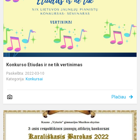
t
v
Konkurso Etiudas ir ne tik vertinimas
Paskelbta: 2022-03-10
Kategorija:
Konkursai
Plačiau
K
„
B
2