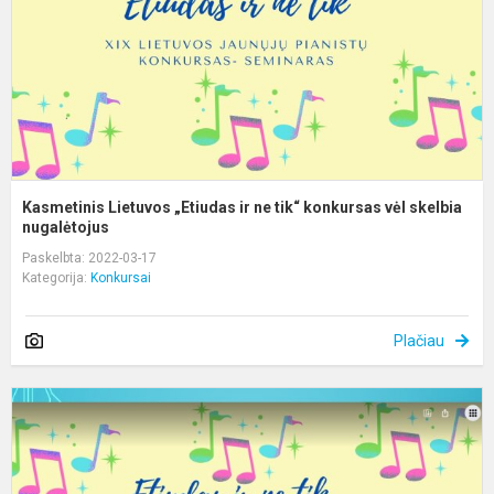
ti
k
v
s
Kasmetinis Lietuvos „Etiudas ir ne tik“ konkursas vėl skelbia
nugalėtojus
Paskelbta: 2022-03-17
Kategorija:
Konkursai
Plačiau
K
E
ir
n