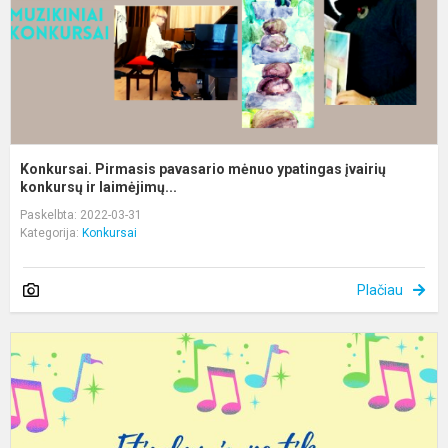
k
Konkursai. Pirmasis pavasario mėnuo ypatingas įvairių
konkursų ir laimėjimų...
Paskelbta: 2022-03-31
Kategorija:
Konkursai
Plačiau
K
L
„
ir
n