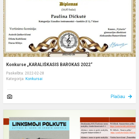
Konkurse „KARALIŠKASIS BAROKAS 2022“
Paskelbta: 2022-02-28
Kategorija:
Konkursai
Plačiau
K
L
p
v