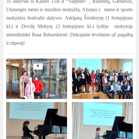
35 dalyvi
ai iš Kauno
1-os ir “Varpelio”
, Raseinių, Garliavos,
Ukmergės meno ir muzikos mokyklų. Alytaus r. meno ir sporto
mokyklos festivalio dalyves Adrijaną Šreiderytę (1 fortepijono
kl.) ir Dovilę Mokytę (3 fortepijono kl.) lydėjo mokytoja
metodininkė Rasa Babarskienė. Dėkojame tėveliams už pagalbą
ir rūpestį
!