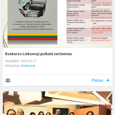
Konkurso Linksmoji polkutė vertinimas
Paskelbta: 2022-02-17
Kategorija:
Konkursai
Plačiau
N
k
b