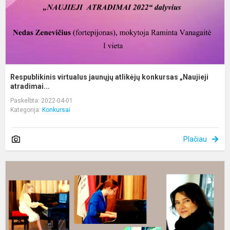
Respublikinis virtualus jaunųjų atlikėjų konkursas „Naujieji
atradimai...
Paskelbta: 2022-04-01
Kategorija:
Konkursai
Plačiau
K
P
p
m
y
į