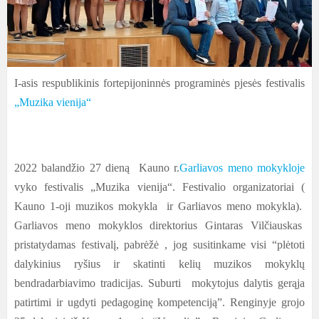
I-asis respublikinis fortepijoninn
ės programinės pjesės festivalis
„Muzika vienija“
2022
balandžio
27 dieną Kauno r.
Garliavos meno mokykloje
vyko festivalis „Muzika vienija“. Festivalio organizatoriai (
Kauno 1-oji muzikos mokykla ir Garliavos meno mokykla).
Garliavos meno mokyklos direktorius Gintaras Vilčiauskas
pristatydamas festivalį, pabrėžė , jog susitinkame visi “plėtoti
dalykinius ryšius ir skatinti kelių muzikos mokyklų
bendradarbiavimo tradicijas. Suburti mokytojus dalytis gerąja
patirtimi ir ugdyti pedagoginę kompetenciją”. Renginyje grojo