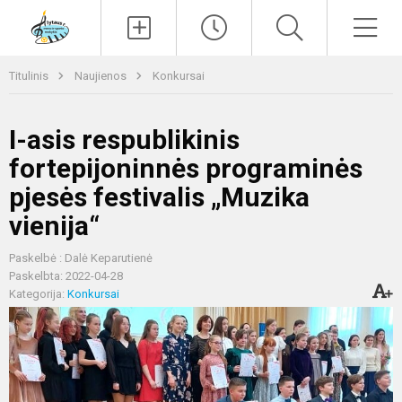
Paieška
Men
Titulinis
Naujienos
Konkursai
I-asis respublikinis
fortepijoninnės programinės
pjesės festivalis „Muzika
vienija“
Paskelbė : Dalė Keparutienė
Paskelbta: 2022-04-28
Kategorija:
Konkursai