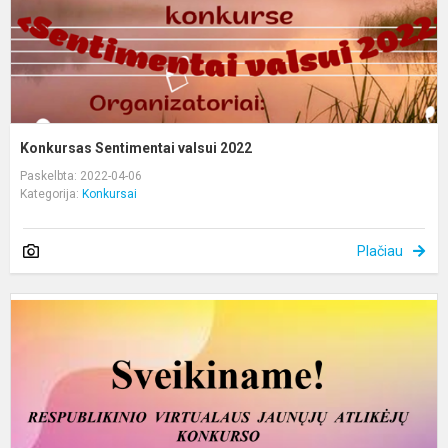
Konkursas Sentimentai valsui 2022
Paskelbta: 2022-04-06
Kategorija:
Konkursai
Plačiau
R
v
j
a
k
„